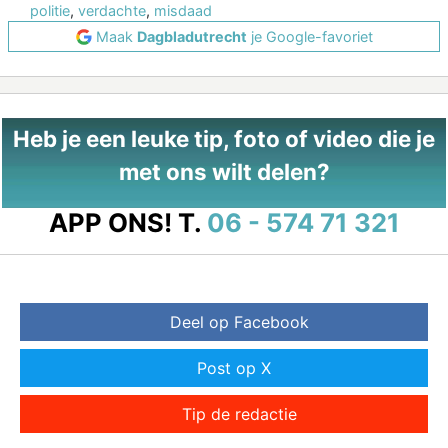
politie
,
verdachte
,
misdaad
Maak
Dagbladutrecht
je Google-favoriet
Heb je een leuke tip, foto of video die je
met ons wilt delen?
APP ONS!
T.
06 - 574 71 321
Deel op Facebook
Post op X
Tip de redactie