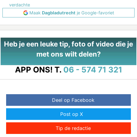
verdachte
Maak
Dagbladutrecht
je Google-favoriet
Heb je een leuke tip, foto of video die je
met ons wilt delen?
APP ONS!
T.
06 - 574 71 321
Deel op Facebook
Post op X
Tip de redactie