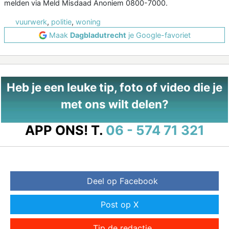
melden via Meld Misdaad Anoniem 0800-7000.
vuurwerk
,
politie
,
woning
Maak
Dagbladutrecht
je Google-favoriet
Heb je een leuke tip, foto of video die je
met ons wilt delen?
APP ONS!
T.
06 - 574 71 321
Deel op Facebook
Post op X
Tip de redactie