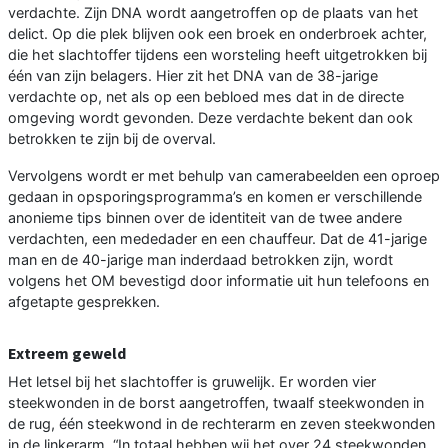
verdachte. Zijn DNA wordt aangetroffen op de plaats van het
delict. Op die plek blijven ook een broek en onderbroek achter,
die het slachtoffer tijdens een worsteling heeft uitgetrokken bij
één van zijn belagers. Hier zit het DNA van de 38-jarige
verdachte op, net als op een bebloed mes dat in de directe
omgeving wordt gevonden. Deze verdachte bekent dan ook
betrokken te zijn bij de overval.
Vervolgens wordt er met behulp van camerabeelden een oproep
gedaan in opsporingsprogramma’s en komen er verschillende
anonieme tips binnen over de identiteit van de twee andere
verdachten, een mededader en een chauffeur. Dat de 41-jarige
man en de 40-jarige man inderdaad betrokken zijn, wordt
volgens het OM bevestigd door informatie uit hun telefoons en
afgetapte gesprekken.
Extreem geweld
Het letsel bij het slachtoffer is gruwelijk. Er worden vier
steekwonden in de borst aangetroffen, twaalf steekwonden in
de rug, één steekwond in de rechterarm en zeven steekwonden
in de linkerarm. “In totaal hebben wij het over 24 steekwonden,