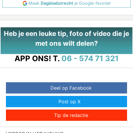
Maak
Dagbladutrecht
je Google-favoriet
Heb je een leuke tip, foto of video die je
met ons wilt delen?
APP ONS!
T.
06 - 574 71 321
Deel op Facebook
Post op X
Tip de redactie