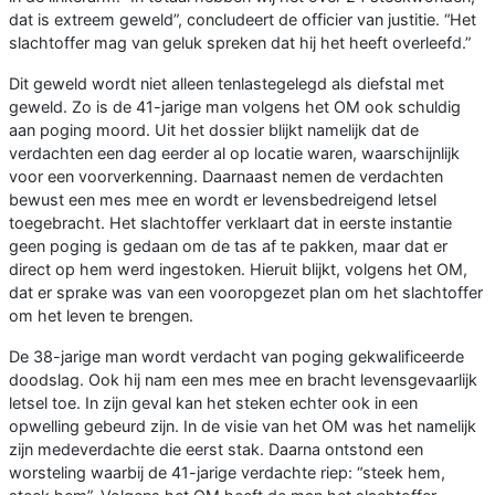
dat is extreem geweld”, concludeert de officier van justitie. “Het
slachtoffer mag van geluk spreken dat hij het heeft overleefd.”
Dit geweld wordt niet alleen tenlastegelegd als diefstal met
geweld. Zo is de 41-jarige man volgens het OM ook schuldig
aan poging moord. Uit het dossier blijkt namelijk dat de
verdachten een dag eerder al op locatie waren, waarschijnlijk
voor een voorverkenning. Daarnaast nemen de verdachten
bewust een mes mee en wordt er levensbedreigend letsel
toegebracht. Het slachtoffer verklaart dat in eerste instantie
geen poging is gedaan om de tas af te pakken, maar dat er
direct op hem werd ingestoken. Hieruit blijkt, volgens het OM,
dat er sprake was van een vooropgezet plan om het slachtoffer
om het leven te brengen.
De 38-jarige man wordt verdacht van poging gekwalificeerde
doodslag. Ook hij nam een mes mee en bracht levensgevaarlijk
letsel toe. In zijn geval kan het steken echter ook in een
opwelling gebeurd zijn. In de visie van het OM was het namelijk
zijn medeverdachte die eerst stak. Daarna ontstond een
worsteling waarbij de 41-jarige verdachte riep: “steek hem,