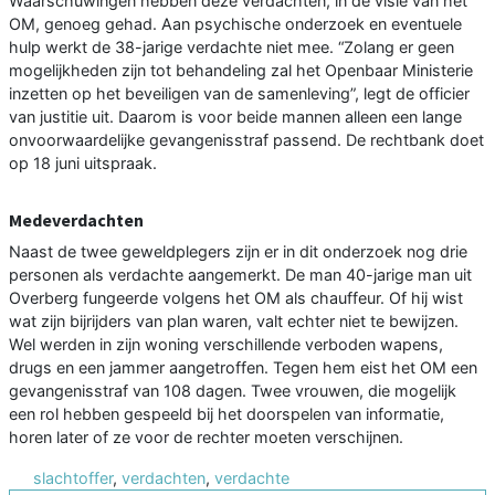
Waarschuwingen hebben deze verdachten, in de visie van het
OM, genoeg gehad. Aan psychische onderzoek en eventuele
hulp werkt de 38-jarige verdachte niet mee. “Zolang er geen
mogelijkheden zijn tot behandeling zal het Openbaar Ministerie
inzetten op het beveiligen van de samenleving”, legt de officier
van justitie uit. Daarom is voor beide mannen alleen een lange
onvoorwaardelijke gevangenisstraf passend. De rechtbank doet
op 18 juni uitspraak.
Medeverdachten
Naast de twee geweldplegers zijn er in dit onderzoek nog drie
personen als verdachte aangemerkt. De man 40-jarige man uit
Overberg fungeerde volgens het OM als chauffeur. Of hij wist
wat zijn bijrijders van plan waren, valt echter niet te bewijzen.
Wel werden in zijn woning verschillende verboden wapens,
drugs en een jammer aangetroffen. Tegen hem eist het OM een
gevangenisstraf van 108 dagen. Twee vrouwen, die mogelijk
een rol hebben gespeeld bij het doorspelen van informatie,
horen later of ze voor de rechter moeten verschijnen.
slachtoffer
,
verdachten
,
verdachte