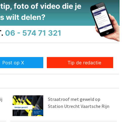
ip, foto of video die je
s wilt delen?
.
06 - 574 71 321
Post op X
Tip de redactie
ij
Straatroof met geweld op
Station Utrecht Vaartsche Rijn