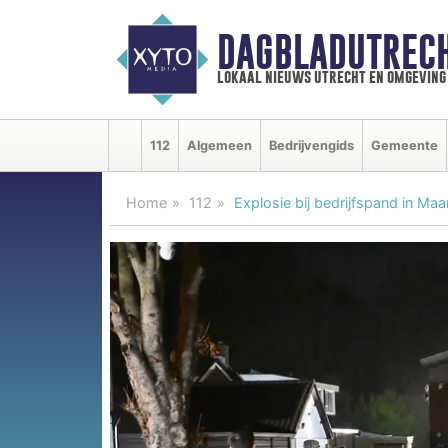
DAGBLADUTRECH
lokaal nieuws utrecht en omgeving
112
Algemeen
Bedrijvengids
Gemeente
Home
112
Explosie bij bedrijfspand in Ma