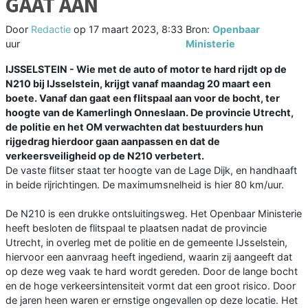
GAAT AAN
Door
Redactie
op
17 maart 2023, 8:33
Bron:
Openbaar
uur
Ministerie
IJSSELSTEIN - Wie met de auto of motor te hard rijdt op de
N210 bij IJsselstein, krijgt vanaf maandag 20 maart een
boete. Vanaf dan gaat een flitspaal aan voor de bocht, ter
hoogte van de Kamerlingh Onneslaan. De provincie Utrecht,
de politie en het OM verwachten dat bestuurders hun
rijgedrag hierdoor gaan aanpassen en dat de
verkeersveiligheid op de N210 verbetert.
De vaste flitser staat ter hoogte van de Lage Dijk, en handhaaft
in beide rijrichtingen. De maximumsnelheid is hier 80 km/uur.
De N210 is een drukke ontsluitingsweg. Het Openbaar Ministerie
heeft besloten de flitspaal te plaatsen nadat de provincie
Utrecht, in overleg met de politie en de gemeente IJsselstein,
hiervoor een aanvraag heeft ingediend, waarin zij aangeeft dat
op deze weg vaak te hard wordt gereden. Door de lange bocht
en de hoge verkeersintensiteit vormt dat een groot risico. Door
de jaren heen waren er ernstige ongevallen op deze locatie. Het