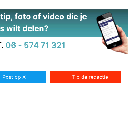
ip, foto of video die je
s wilt delen?
.
06 - 574 71 321
Post op X
Tip de redactie