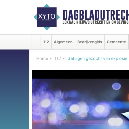
DAGBLADUTRECH
lokaal nieuws utrecht en omgeving
112
Algemeen
Bedrijvengids
Gemeente
Home
112
Getuigen gezocht van explosie 