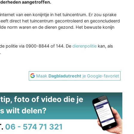
onderheden aangetroffen.
nternet van een konijntje in het tuincentrum. Er zou sprake
e heeft direct het tuincentrum gecontroleerd en geconcludeerd
lde norm waren en de dieren gezond. Het bewuste konijn
 de politie via 0900-8844 of 144. De
dierenpolitie
kan, als
.
Maak
Dagbladutrecht
je Google-favoriet
ip, foto of video die je
s wilt delen?
.
06 - 574 71 321