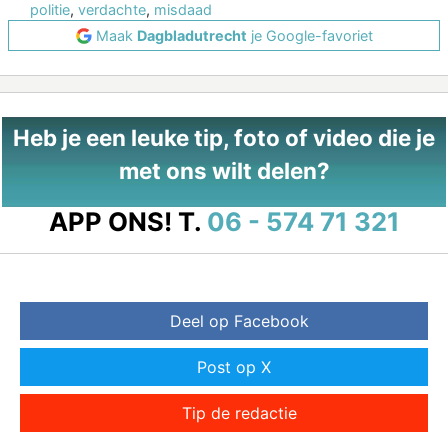
politie
,
verdachte
,
misdaad
Maak
Dagbladutrecht
je Google-favoriet
Heb je een leuke tip, foto of video die je
met ons wilt delen?
APP ONS!
T.
06 - 574 71 321
Deel op Facebook
Post op X
Tip de redactie