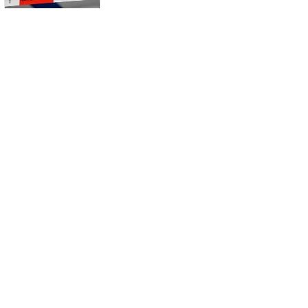
Twee aanhoudingen na politieactie in
Bilthoven, flat tijdelijk ontruimd
Na verkeerde afslag bus vast op brug in
Utrecht
Fietser overleden na ernstig ongeval
met bestelbus in Renswoude
DPD-bus door brand verwoest in
Nieuwegein