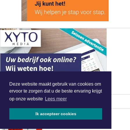
Deze website maakt gebruik van cookies om
ervoor te zorgen dat u de beste ervaring krijgt
op onze website
Lees meer
MEEST GELEZEN
Motorrijder overleden na ernstig
Ik accepteer cookies
ongeval op A2 bij Utrecht