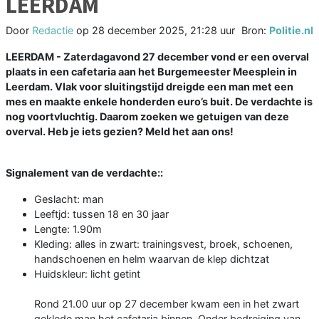
LEERDAM
Door
Redactie
op
28 december 2025, 21:28 uur
Bron:
Politie.nl
LEERDAM - Zaterdagavond 27 december vond er een overval
plaats in een cafetaria aan het Burgemeester Meesplein in
Leerdam. Vlak voor sluitingstijd dreigde een man met een
mes en maakte enkele honderden euro’s buit. De verdachte is
nog voortvluchtig. Daarom zoeken we getuigen van deze
overval. Heb je iets gezien? Meld het aan ons!
Signalement van de verdachte::
Geslacht: man
Leeftjd: tussen 18 en 30 jaar
Lengte: 1.90m
Kleding: alles in zwart: trainingsvest, broek, schoenen,
handschoenen en helm waarvan de klep dichtzat
Huidskleur: licht getint
Rond 21.00 uur op 27 december kwam een in het zwart
geklede man het cafetaria binnen. Onder bedreiging van