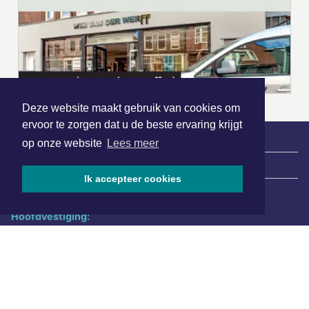
Deze website maakt gebruik van cookies om
ervoor te zorgen dat u de beste ervaring krijgt
op onze website
Lees meer
|
Nieuws | Sport | Evenementen
Ik accepteer cookies
Hoofdvestiging:
van Benthuizenlaan 1
1701 BZ Heerhugowaard
072 8200 600
redactie@xyto.nl
www.xyto.nl