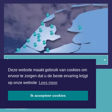
Overige dagbladen in de regio
Deze website maakt gebruik van cookies om
Algemene voorwaarden
ervoor te zorgen dat u de beste ervaring krijgt
op onze website
Lees meer
Disclaimer
Privacy Statement
Ik accepteer cookies
Copyright (c) 2026 | Dagbladutrecht.nl - Alle rechten
voorbehouden