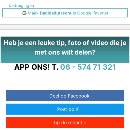
bedreigingen
Maak
Dagbladutrecht
je Google-favoriet
Heb je een leuke tip, foto of video die je
met ons wilt delen?
APP ONS!
T.
06 - 574 71 321
Deel op Facebook
Post op X
Tip de redactie