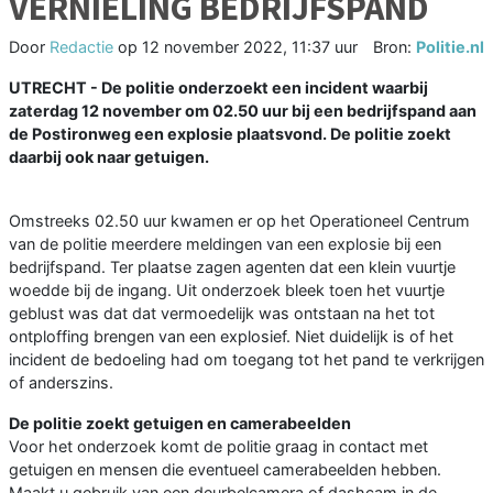
VERNIELING BEDRIJFSPAND
Door
Redactie
op
12 november 2022, 11:37 uur
Bron:
Politie.nl
UTRECHT - De politie onderzoekt een incident waarbij
zaterdag 12 november om 02.50 uur bij een bedrijfspand aan
de Postironweg een explosie plaatsvond. De politie zoekt
daarbij ook naar getuigen.
Omstreeks 02.50 uur kwamen er op het Operationeel Centrum
van de politie meerdere meldingen van een explosie bij een
bedrijfspand. Ter plaatse zagen agenten dat een klein vuurtje
woedde bij de ingang. Uit onderzoek bleek toen het vuurtje
geblust was dat dat vermoedelijk was ontstaan na het tot
ontploffing brengen van een explosief. Niet duidelijk is of het
incident de bedoeling had om toegang tot het pand te verkrijgen
of anderszins.
De politie zoekt getuigen en camerabeelden
Voor het onderzoek komt de politie graag in contact met
getuigen en mensen die eventueel camerabeelden hebben.
Maakt u gebruik van een deurbelcamera of dashcam in de