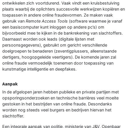
ontwikkelen zich voortdurend. Vaak vindt een kruisbestuiving
plaats waarbij de oplichters succesvolle werkwijzen kopiëren en
toepassen in andere online fraudevormen. Ze maken vaak
gebruik van
Remote Access Tools
(software waarmee je vanaf
een basiscomputer kunt inloggen op andere pc’s) om
bijvoorbeeld mee te kijken in de bankrekening van slachtoffers.
Daarnaast worden ook leads (digitale lijsten met
persoonsgegevens), gebruikt om gericht verschillende
doelgroepen te benaderen (zeventigplussers, alleenstaande
dertigers, hoogopgeleide veertigers). De komende jaren zal
online fraude vermoedelijk toenemen door toepassing van
kunstmatige intelligentie en deepfakes.
Aanpak
In de afgelopen jaren hebben publieke en private partijen met
opsporingsonderzoeken en technische barrières veel moeite
gestoken in het bestrijden van online fraude. Desondanks
worden nog steeds veel burgers en bedrijven hiervan het
slachtoffer.
Een integrale aanpak van politie, ministerie van J&V, Openbaar