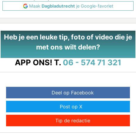
Maak
Dagbladutrecht
je Google-favoriet
Heb je een leuke tip, foto of video die je
met ons wilt delen?
APP ONS!
T.
06 - 574 71 321
Deel op Facebook
Post op X
Tip de redactie