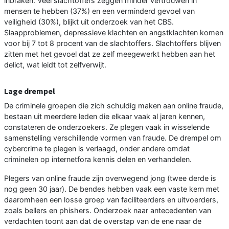
inbraken. Veel slachtoffers zeggen minder vertrouwen in
mensen te hebben (37%) en een verminderd gevoel van
veiligheid (30%), blijkt uit onderzoek van het CBS.
Slaapproblemen, depressieve klachten en angstklachten komen
voor bij 7 tot 8 procent van de slachtoffers. Slachtoffers blijven
zitten met het gevoel dat ze zelf meegewerkt hebben aan het
delict, wat leidt tot zelfverwijt.
Lage drempel
De criminele groepen die zich schuldig maken aan online fraude,
bestaan uit meerdere leden die elkaar vaak al jaren kennen,
constateren de onderzoekers. Ze plegen vaak in wisselende
samenstelling verschillende vormen van fraude. De drempel om
cybercrime te plegen is verlaagd, onder andere omdat
criminelen op internetfora kennis delen en verhandelen.
Plegers van online fraude zijn overwegend jong (twee derde is
nog geen 30 jaar). De bendes hebben vaak een vaste kern met
daaromheen een losse groep van faciliteerders en uitvoerders,
zoals bellers en phishers. Onderzoek naar antecedenten van
verdachten toont aan dat de overstap van de ene naar de