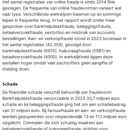
Het aantal registraties van online fraude is sinds 2014 flink
gestegen. De frequentie van online fraudevormen varieert wel
naar type. Verschillende werkwijzen kwamen op en sommige
liepen in frequentie terug. In het rapport wordt onder meer
gesproken over bankhelpdeskfraude, beleggingsfraude,
betaalverzoekfraude, sextortion en misbruik van accounts
bestellingen. Aan- en verkoopfraude stond in 2023 bovenaan in
het aantal registraties (42.359), gevolgd door
bankhelpdeskfraude (6970), hulpvraagfraude (5981) en
betaalverzoekfraude (4000). In werkelijkheid liggen deze
aantallen hoger omdat veel slachtoffers geen aangifte of
melding doen.
Schade
De financiële schade verschilt behoorlijk per fraudevorm.
Bankhelpdeskfraude veroorzaakte in 2023 33,7 miljoen euro
schade en bij beleggingsfraude ging het om een schadebedrag
van 31 miljoen euro. Bij factuurfraude en aan- en verkoopfraude
werden gedupeerden voor respectievelijk 13 en 11,1 miljoen euro
opgelicht. Criminelen die zich schuldig maakten aan
betaalverzoekfraude of hulpvraagfraude, richtten voor