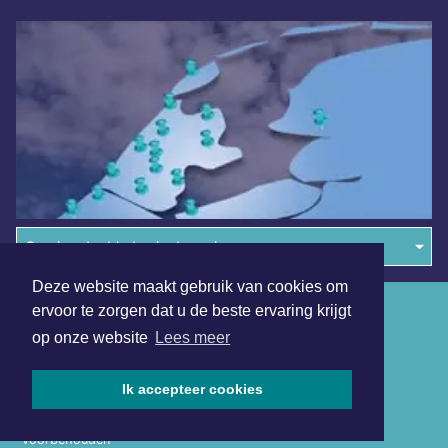
Overige dagbladen in de regio
Deze website maakt gebruik van cookies om
Algemene voorwaarden
ervoor te zorgen dat u de beste ervaring krijgt
op onze website
Lees meer
Disclaimer
Privacy Statement
Ik accepteer cookies
Copyright (c) 2026 | Dagbladutrecht.nl - Alle rechten
voorbehouden