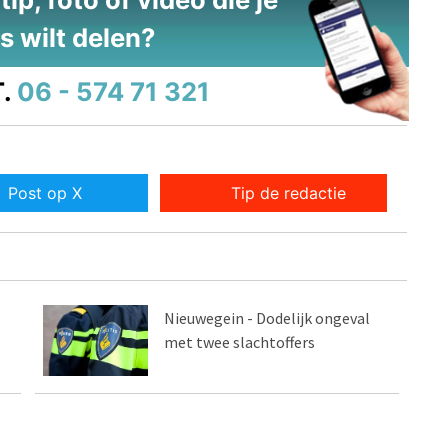
s wilt delen?
.
06 - 574 71 321
Post op X
Tip de redactie
Nieuwegein - Dodelijk ongeval
met twee slachtoffers