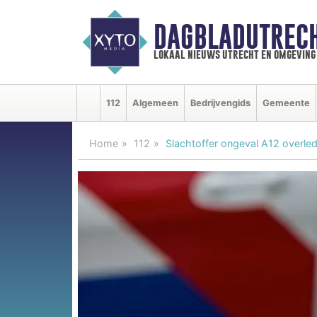
DAGBLADUTRECH
lokaal nieuws utrecht en omgeving
112
Algemeen
Bedrijvengids
Gemeente
Home
112
Slachtoffer ongeval A12 overled