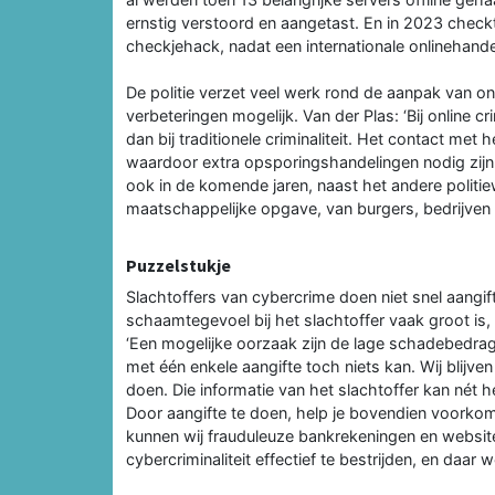
ernstig verstoord en aangetast. En in 2023 chec
checkjehack, nadat een internationale onlinehande
De politie verzet veel werk rond de aanpak van o
verbeteringen mogelijk. Van der Plas: ‘Bij online c
dan bij traditionele criminaliteit. Het contact met 
waardoor extra opsporingshandelingen nodig zijn o
ook in de komende jaren, naast het andere politi
maatschappelijke opgave, van burgers, bedrijven 
Puzzelstukje
Slachtoffers van cybercrime doen niet snel aangifte.
schaamtegevoel bij het slachtoffer vaak groot is, 
‘Een mogelijke oorzaak zijn de lage schadebedragen
met één enkele aangifte toch niets kan. Wij blijven
doen. Die informatie van het slachtoffer kan nét 
Door aangifte te doen, help je bovendien voorkom
kunnen wij frauduleuze bankrekeningen en websites
cybercriminaliteit effectief te bestrijden, en daar 