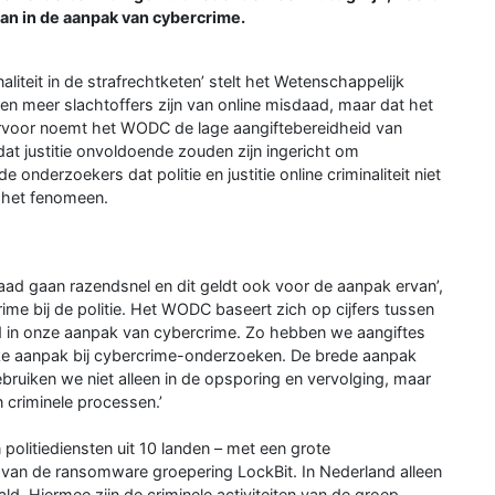
aan in de aanpak van cybercrime.
aliteit in de strafrechtketen’ stelt het Wetenschappelijk
 meer slachtoffers zijn van online misdaad, maar dat het
hiervoor noemt het WODC de lage aangiftebereidheid van
dat justitie onvoldoende zouden zijn ingericht om
 onderzoekers dat politie en justitie online criminaliteit niet
p het fenomeen.
aad gaan razendsnel en dit geldt ook voor de aanpak ervan’,
ime bij de politie. Het WODC baseert zich op cijfers tussen
rd in onze aanpak van cybercrime. Zo hebben we aangiftes
ijke aanpak bij cybercrime-onderzoeken. De brede aanpak
 gebruiken we niet alleen in de opsporing en vervolging, maar
n criminele processen.’
politiediensten uit 10 landen – met een grote
d van de ransomware groepering LockBit. In Nederland alleen
ald. Hiermee zijn de criminele activiteiten van de groep