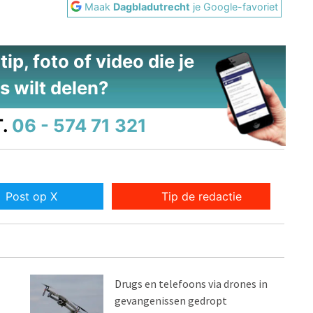
Maak
Dagbladutrecht
je Google-favoriet
ip, foto of video die je
s wilt delen?
.
06 - 574 71 321
Post op X
Tip de redactie
Drugs en telefoons via drones in
gevangenissen gedropt