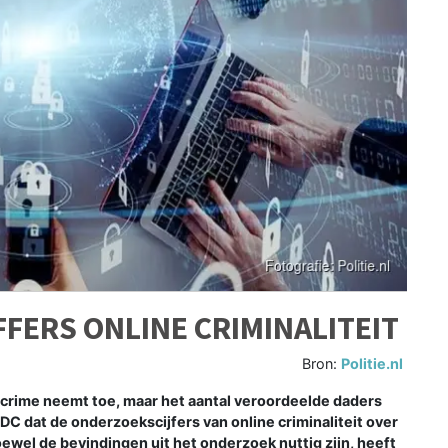
FERS ONLINE CRIMINALITEIT
Bron:
Politie.nl
crime neemt toe, maar het aantal veroordeelde daders
WODC dat de onderzoekscijfers van online criminaliteit over
ewel de bevindingen uit het onderzoek nuttig zijn, heeft