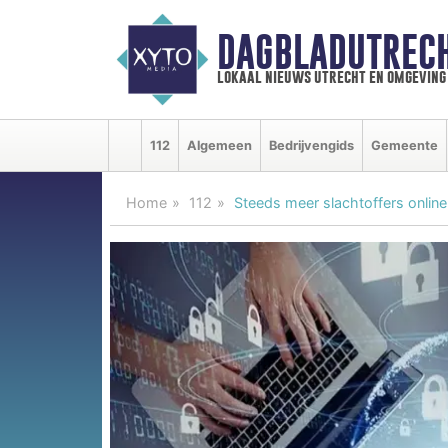
DAGBLADUTRECH
lokaal nieuws utrecht en omgeving
112
Algemeen
Bedrijvengids
Gemeente
Home
112
Steeds meer slachtoffers online 