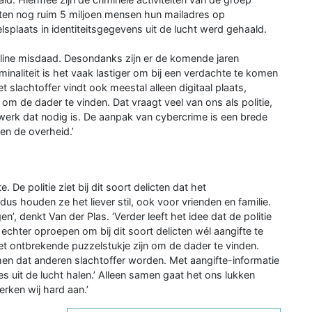
kten nog ruim 5 miljoen mensen hun mailadres op
lsplaats in identiteitsgegevens uit de lucht werd gehaald.
nline misdaad. Desondanks zijn er de komende jaren
riminaliteit is het vaak lastiger om bij een verdachte te komen
het slachtoffer vindt ook meestal alleen digitaal plaats,
m de dader te vinden. Dat vraagt veel van ons als politie,
ewerk dat nodig is. De aanpak van cybercrime is een brede
en de overheid.’
 De politie ziet bij dit soort delicten dat het
dus houden ze het liever stil, ook voor vrienden en familie.
’, denkt Van der Plas. ‘Verder leeft het idee dat de politie
 echter oproepen om bij dit soort delicten wél aangifte te
het ontbrekende puzzelstukje zijn om de dader te vinden.
en dat anderen slachtoffer worden. Met aangifte-informatie
 uit de lucht halen.’ Alleen samen gaat het ons lukken
werken wij hard aan.’