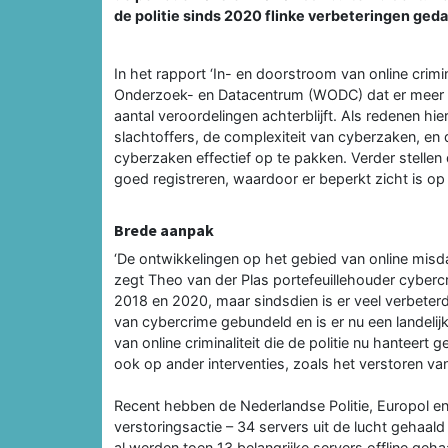
de politie sinds 2020 flinke verbeteringen ged
In het rapport ‘In- en doorstroom van online crimin
Onderzoek- en Datacentrum (WODC) dat er meer en
aantal veroordelingen achterblijft. Als redenen 
slachtoffers, de complexiteit van cyberzaken, en 
cyberzaken effectief op te pakken. Verder stellen de
goed registreren, waardoor er beperkt zicht is o
Brede aanpak
‘De ontwikkelingen op het gebied van online misd
zegt Theo van der Plas portefeuillehouder cybercr
2018 en 2020, maar sindsdien is er veel verbete
van cybercrime gebundeld en is er nu een landel
van online criminaliteit die de politie nu hanteert
ook op ander interventies, zoals het verstoren va
Recent hebben de Nederlandse Politie, Europol en 
verstoringsactie – 34 servers uit de lucht gehaal
al werden toen 13 belangrijke servers offline geha