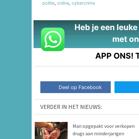
politie
,
online
,
cybercrime
Heb je een leuke t
met on
APP ONS!
T
Deel op Facebook
VERDER IN HET NIEUWS:
Man opgepakt voor verkopen
drugs aan minderjarigen