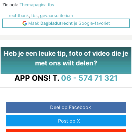
Zie ook:
Themapagina tbs
rechtbank
,
tbs
,
gevaarscriterium
Maak
Dagbladutrecht
je Google-favoriet
Heb je een leuke tip, foto of video die je
met ons wilt delen?
APP ONS!
T.
06 - 574 71 321
Deel op Facebook
Post op X