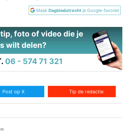
Maak
Dagbladutrecht
je Google-favoriet
ip, foto of video die je
s wilt delen?
.
06 - 574 71 321
Post op X
Tip de redactie
en