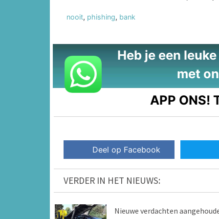
nooit
,
phishing
,
bank
Heb je een leuke t
met on
APP ONS!
T
Deel op Facebook
VERDER IN HET NIEUWS:
Nieuwe verdachten aangehoud