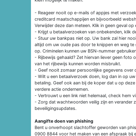
- Reageer nooit op e-mails of appjes met verzoe
creditcard maatschappijen en bijvoorbeeld websh
Verwijder deze dan meteen. Klik in geen geval op ee
- Krijgt u betaalverzoeken van onbekenden, klik d
- Stuur uw bankpas niet op. Uw bank zal hier nooi
altijd om uw oude pas door te knippen en weg te 
op. Criminelen kunnen uw BSN-nummer gebruiken
- Rijbewijs gehaald? Zet hiervan liever geen fot
van het rijbewijs kunnen worden misbruikt.
- Geef nooit zomaar persoonlijke gegevens over d
- Wilt u een betaalverzoek doen, log dan in op 
betaling. Geef ook aan bij de koper dat u op deze
verdere actie ondernemen.
- Vertrouwt u een link niet helemaal, check hem 
- Zorg dat wachtwoorden veilig zijn en verander 
beveiligingsupdates.
Aangifte doen van phishing
Bent u onverhoopt slachtoffer geworden van phishi
0900 8844 voor het maken van een afspraak bij een