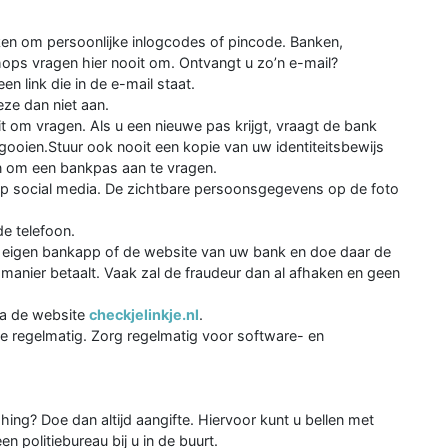
ken om persoonlijke inlogcodes of pincode. Banken,
ops vragen hier nooit om. Ontvangt u zo’n e-mail?
n link die in de e-mail staat.
eze dan niet aan.
t om vragen. Als u een nieuwe pas krijgt, vraagt de bank
gooien.Stuur ook nooit een kopie van uw identiteitsbewijs
 om een bankpas aan te vragen.
o op social media. De zichtbare persoonsgegevens op de foto
e telefoon.
uw eigen bankapp of de website van uw bank en doe daar de
 manier betaalt. Vaak zal de fraudeur dan al afhaken en geen
via de website
checkjelinkje.nl
.
ze regelmatig. Zorg regelmatig voor software- en
ng? Doe dan altijd aangifte. Hiervoor kunt u bellen met
 politiebureau bij u in de buurt.