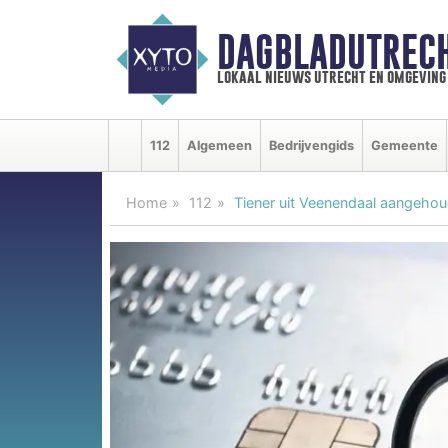
DAGBLADUTRECH
lokaal nieuws utrecht en omgeving
112
Algemeen
Bedrijvengids
Gemeente
Home
112
Tiener uit Veenendaal aangeho