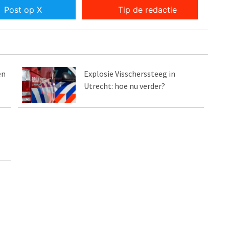
Post op X
Tip de redactie
en
Explosie Visscherssteeg in
Utrecht: hoe nu verder?