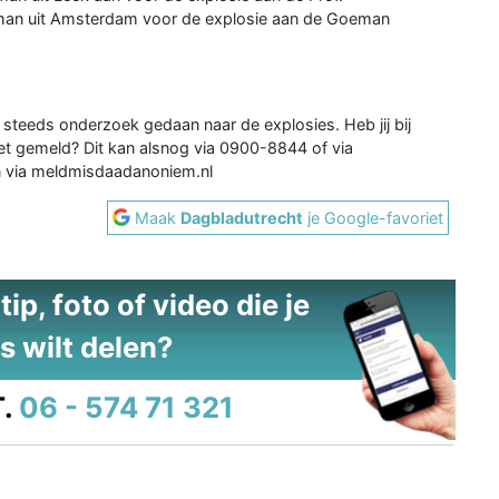
e man uit Amsterdam voor de explosie aan de Goeman
g steeds onderzoek gedaan naar de explosies. Heb jij bij
iet gemeld? Dit kan alsnog via 0900-8844 of via
an via meldmisdaadanoniem.nl
Maak
Dagbladutrecht
je Google-favoriet
ip, foto of video die je
s wilt delen?
.
06 - 574 71 321