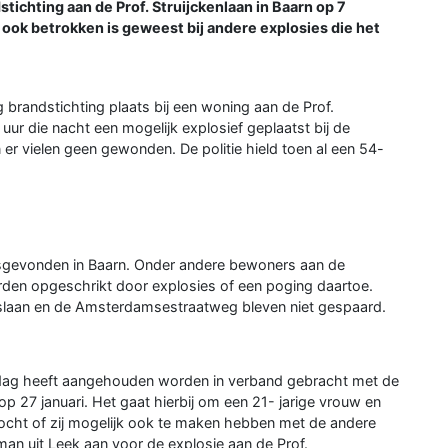
ichting aan de Prof. Struijckenlaan in Baarn op 7
 ook betrokken is geweest bij andere explosies die het
randstichting plaats bij een woning aan de Prof.
 uur die nacht een mogelijk explosief geplaatst bij de
er vielen geen gewonden. De politie hield toen al een 54-
atsgevonden in Baarn. Onder andere bewoners aan de
rden opgeschrikt door explosies of een poging daartoe.
uslaan en de Amsterdamsestraatweg bleven niet gespaard.
nsdag heeft aangehouden worden in verband gebracht met de
op 27 januari. Het gaat hierbij om een 21- jarige vrouw en
zocht of zij mogelijk ook te maken hebben met de andere
e man uit Leek aan voor de explosie aan de Prof.