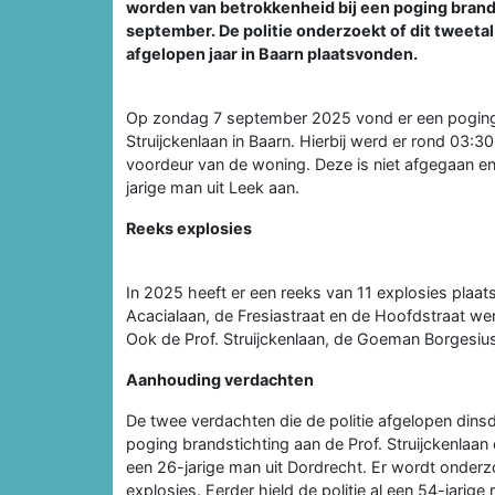
worden van betrokkenheid bij een poging brandst
september. De politie onderzoekt of dit tweetal
afgelopen jaar in Baarn plaatsvonden.
Op zondag 7 september 2025 vond er een poging b
Struijckenlaan in Baarn. Hierbij werd er rond 03:30
voordeur van de woning. Deze is niet afgegaan en 
jarige man uit Leek aan.
Reeks explosies
In 2025 heeft er een reeks van 11 explosies pla
Acacialaan, de Fresiastraat en de Hoofdstraat we
Ook de Prof. Struijckenlaan, de Goeman Borgesi
Aanhouding verdachten
De twee verdachten die de politie afgelopen di
poging brandstichting aan de Prof. Struijckenlaan 
een 26-jarige man uit Dordrecht. Er wordt onder
explosies. Eerder hield de politie al een 54-jarig