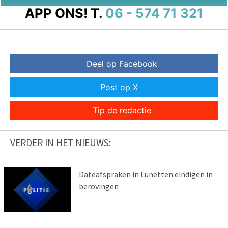
APP ONS!
T.
06 - 574 71 321
Deel op Facebook
Post op X
Tip de redactie
VERDER IN HET NIEUWS:
Dateafspraken in Lunetten eindigen in
berovingen