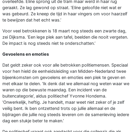
overleefde. Eline sprong uit de tram maar werd in haar rug
geraakt. Ze lag gewond op straat. ‘Eline geloofde niet wat er
was gebeurd. Ze kneep de tijd in haar vingers om voor haarzelf
te bewijzen dat het echt was.’
Voor veel betrokkenen is 18 maart nog steeds een zwarte dag,
zei Dijksma. ‘Een lege plek aan tafel, beelden die nooit vergeten.
De impact is nog steeds niet te onderschatten.’
Gevoelens en emoties
Dat geldt zeker ook voor alle betrokken politiemensen. Speciaal
voor hen hield de eenheidsleiding van Midden-Nederland twee
bijeenkomsten om gevoelens en emoties een plek te geven en
met elkaar te delen. ‘Ik denk dat we allemaal nog weten waar we
waren op die bewuste maandag. Een incident van de
buitencategorie’, aldus politiechef Yvonne Hondema.
‘Onwerkelijk, heftig. Je handelt, maar weet niet zeker of je zelf
veilig bent. Ik ben ontzettend trots op jullie allemaal en de
bijdragen die jullie nog steeds leveren om de samenleving iedere
dag een stukje beter te maken.’
De politiechef vraagt ook aandacht voor die collega’s die als