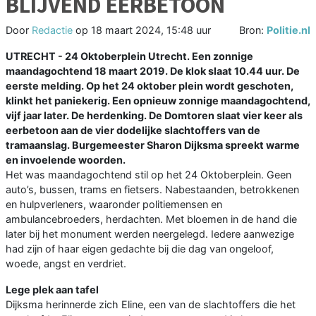
BLIJVEND EERBETOON
Door
Redactie
op
18 maart 2024, 15:48 uur
Bron:
Politie.nl
UTRECHT - 24 Oktoberplein Utrecht. Een zonnige
maandagochtend 18 maart 2019. De klok slaat 10.44 uur. De
eerste melding. Op het 24 oktober plein wordt geschoten,
klinkt het paniekerig. Een opnieuw zonnige maandagochtend,
vijf jaar later. De herdenking. De Domtoren slaat vier keer als
eerbetoon aan de vier dodelijke slachtoffers van de
tramaanslag. Burgemeester Sharon Dijksma spreekt warme
en invoelende woorden.
Het was maandagochtend stil op het 24 Oktoberplein. Geen
auto’s, bussen, trams en fietsers. Nabestaanden, betrokkenen
en hulpverleners, waaronder politiemensen en
ambulancebroeders, herdachten. Met bloemen in de hand die
later bij het monument werden neergelegd. Iedere aanwezige
had zijn of haar eigen gedachte bij die dag van ongeloof,
woede, angst en verdriet.
Lege plek aan tafel
Dijksma herinnerde zich Eline, een van de slachtoffers die het