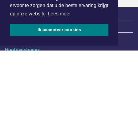
ervoor te zorgen dat u de beste ervaring krijgt
op onze website
Lees meer
|
Nieuws | Sport | Evenementen
Ik accepteer cookies
Hoofdvestiging:
van Benthuizenlaan 1
1701 BZ Heerhugowaard
072 8200 600
redactie@xyto.nl
www.xyto.nl
SOCIAL MEDIA
NIEUWSBRIEF AANMELDEN
Schrijf je in voor onze nieuwsbrief en krijg wekelijks een