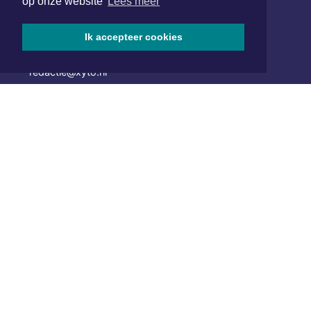
op onze website
Lees meer
van Benthuizenlaan 1
1701 BZ Heerhugowaard
Ik accepteer cookies
072 8200 600
redactie@xyto.nl
www.xyto.nl
SOCIAL MEDIA
NIEUWSBRIEF AANMELDEN
Schrijf je in voor onze nieuwsbrief en krijg wekelijks een
samenvatting van alle gebeurtenissen uit jouw regio.
Aanmelden
ONLINE DAGBLADEN