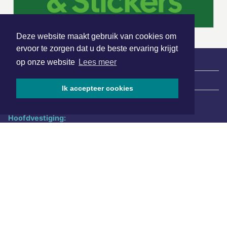
Deze website maakt gebruik van cookies om
ervoor te zorgen dat u de beste ervaring krijgt
op onze website
Lees meer
|
Nieuws | Sport | Evenementen
Ik accepteer cookies
Hoofdvestiging:
van Benthuizenlaan 1
1701 BZ Heerhugowaard
072 8200 600
redactie@xyto.nl
www.xyto.nl
SOCIAL MEDIA