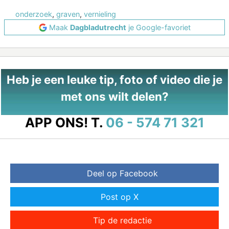
onderzoek
,
graven
,
vernieling
Maak
Dagbladutrecht
je Google-favoriet
Heb je een leuke tip, foto of video die je
met ons wilt delen?
APP ONS!
T.
06 - 574 71 321
Deel op Facebook
Post op X
Tip de redactie