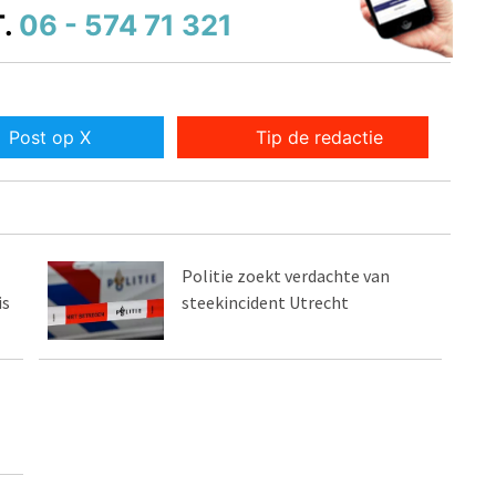
.
06 - 574 71 321
Post op X
Tip de redactie
Politie zoekt verdachte van
is
steekincident Utrecht