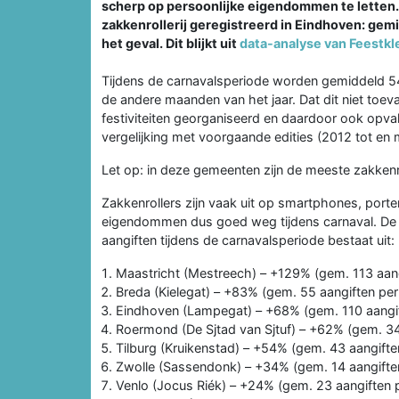
scherp op persoonlijke eigendommen te letten.
zakkenrollerij geregistreerd in Eindhoven: gemid
het geval. Dit blijkt uit
data-analyse van Feestk
Tijdens de carnavalsperiode worden gemiddeld 54
de andere maanden van het jaar. Dat dit niet toeval
festiviteiten georganiseerd en daardoor ook opval
vergelijking met voorgaande edities (2012 tot en
Let op: in deze gemeenten zijn de meeste zakkenro
Zakkenrollers zijn vaak uit op smartphones, por
eigendommen dus goed weg tijdens carnaval. De 
aangiften tijdens de carnavalsperiode bestaat uit:
Maastricht (Mestreech) – +129% (gem. 113 aangi
Breda (Kielegat) – +83% (gem. 55 aangiften per 
Eindhoven (Lampegat) – +68% (gem. 110 aangift
Roermond (De Sjtad van Sjtuf) – +62% (gem. 34 
Tilburg (Kruikenstad) – +54% (gem. 43 aangiften
Zwolle (Sassendonk) – +34% (gem. 14 aangiften
Venlo (Jocus Riék) – +24% (gem. 23 aangiften p