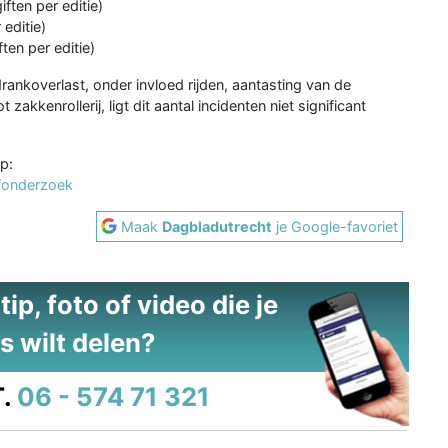
ften per editie)
editie)
en per editie)
ankoverlast, onder invloed rijden, aantasting van de
zakkenrollerij, ligt dit aantal incidenten niet significant
p:
g/onderzoek
Maak
Dagbladutrecht
je Google-favoriet
ip, foto of video die je
s wilt delen?
.
06 - 574 71 321