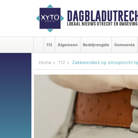
DAGBLADUTRECH
lokaal nieuws utrecht en omgeving
112
Algemeen
Bedrijvengids
Gemeente
Home
112
Zakkenrollers op strooptocht ti