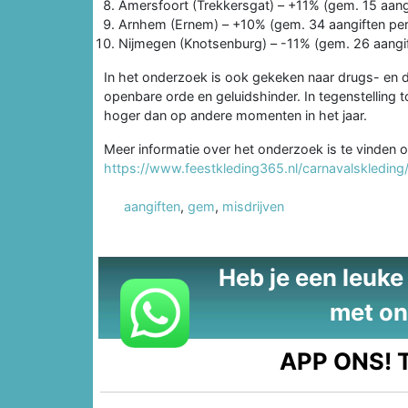
Amersfoort (Trekkersgat) – +11% (gem. 15 aangi
Arnhem (Ernem) – +10% (gem. 34 aangiften per 
Nijmegen (Knotsenburg) – -11% (gem. 26 aangift
In het onderzoek is ook gekeken naar drugs- en dr
openbare orde en geluidshinder. In tegenstelling tot 
hoger dan op andere momenten in het jaar.
Meer informatie over het onderzoek is te vinden o
https://www.feestkleding365.nl/carnavalskledin
aangiften
,
gem
,
misdrijven
Heb je een leuke t
met on
APP ONS!
T