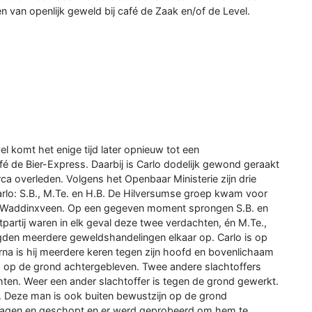
 van openlijk geweld bij café de Zaak en/of de Level.
 komt het enige tijd later opnieuw tot een
é de Bier-Express. Daarbij is Carlo dodelijk gewond geraakt
lorca overleden. Volgens het Openbaar Ministerie zijn drie
rlo: S.B., M.Te. en H.B. De Hilversumse groep kwam voor
uit Waddinxveen. Op een gegeven moment sprongen S.B. en
tpartij waren in elk geval deze twee verdachten, én M.Te.,
volgden meerdere geweldshandelingen elkaar op. Carlo is op
rna is hij meerdere keren tegen zijn hoofd en bovenlichaam
 op de grond achtergebleven. Twee andere slachtoffers
n. Weer een ander slachtoffer is tegen de grond gewerkt.
t. Deze man is ook buiten bewustzijn op de grond
eslagen en geschopt en er werd geprobeerd om hem te