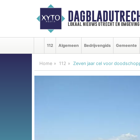
DAGBLADUTRECH
lokaal nieuws utrecht en omgeving
112
Algemeen
Bedrijvengids
Gemeente
Home
112
Zeven jaar cel voor doodschopp