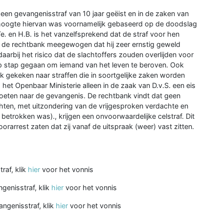
 een gevangenisstraf van 10 jaar geëist en in de zaken van
e hoogte hiervan was voornamelijk gebaseerd op de doodslag
e. en H.B. is het vanzelfsprekend dat de straf voor hen
eeft de rechtbank meegewogen dat hij zeer ernstig geweld
aarbij het risico dat de slachtoffers zouden overlijden voor
 op stap gegaan om iemand van het leven te beroven. Ook
nk gekeken naar straffen die in soortgelijke zaken worden
et Openbaar Ministerie alleen in de zaak van D.v.S. een eis
 moeten naar de gevangenis. De rechtbank vindt dat geen
chten, met uitzondering van de vrijgesproken verdachte en
s betrokken was)., krijgen een onvoorwaardelijke celstraf. Dit
oorarrest zaten dat zij vanaf de uitspraak (weer) vast zitten.
raf, klik
hier
voor het vonnis
genisstraf, klik
hier
voor het vonnis
ngenisstraf, klik
hier
voor het vonnis