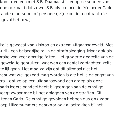
komt overeen met S.B. Daarnaast is er op de schoen van
dan ook vast dat zowel S.B. als ten minste één ander Carlo
e andere persoon, of personen, zijn kan de rechtbank niet
r geval het bewijs.
ake is geweest van zinloos en extreem uitgaansgeweld. Met
uurlijk een belangrijke rol in de strafoplegging. Maar ook als
prake van zeer ernstige feiten. Het grootste gedeelte van de
rs geweld te gebruiken, waarvan een aantal verdachten zelfs
 lijf gaan. Het mag zo zijn dat dit allemaal niet het
aar wat wel gezegd mag worden is dit: het is de angst van
ders – dat ze op een uitgaansavond een groep als deze
in ieders aandeel heeft bijgedragen aan de ernstige
weegt zwaar mee bij het opleggen van de straffen. Dit
 tegen Carlo. De ernstige gevolgen hebben dus ook voor
roep Hilversummers daarvoor ook al betrokken bij het