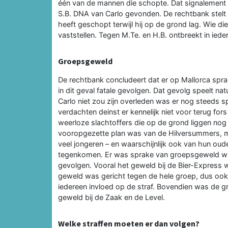
één van de mannen die schopte. Dat signalement 
S.B. DNA van Carlo gevonden. De rechtbank stelt 
heeft geschopt terwijl hij op de grond lag. Wie di
vaststellen. Tegen M.Te. en H.B. ontbreekt in iede
Groepsgeweld
De rechtbank concludeert dat er op Mallorca spr
in dit geval fatale gevolgen. Dat gevolg speelt nat
Carlo niet zou zijn overleden was er nog steeds s
verdachten deinst er kennelijk niet voor terug fo
weerloze slachtoffers die op de grond liggen nog te
vooropgezette plan was van de Hilversummers, m
veel jongeren – en waarschijnlijk ook van hun ou
tegenkomen. Er was sprake van groepsgeweld waar
gevolgen. Vooral het geweld bij de Bier-Express 
geweld was gericht tegen de hele groep, dus ook
iedereen invloed op de straf. Bovendien was de g
geweld bij de Zaak en de Level.
Welke straffen moeten er dan volgen?