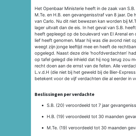
Het Openbaar Ministerie heeft in de zaak van S.B.
M.Te. en H.B. een gevangenisstraf van 8 jaar. D
van Carlo. Nu dit niet bewezen kan worden bij M.T
lager uitvalt dan de eis. In het geval van S.B. h
heeft gepleegd op de boulevard van El Arenal en d
lief heeft genomen. Maar hij was die avond niet
weegt zijn jonge leeftijd mee en heeft de rechtba
opgelegd. Naast deze drie ‘hoofdverdachten’ had h
op tafel gelegd die inhield dat hij nog terug zou
recht doen aan de ernst van de feiten. Alle verda
L.v.d.H (die niet bij het geweld bij de Bier-Expres
betekent voor de vijf verdachten die al eerder in v
Beslissingen per verdachte
S.B. (20) veroordeeld tot 7 jaar gevangenisst
H.B. (19) veroordeeld tot 30 maanden gevan
M.Te. (19) veroordeeld tot 30 maanden geva