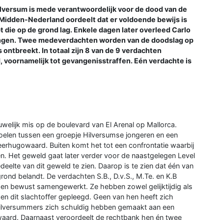
lversum is mede verantwoordelijk voor de dood van de
 Midden-Nederland oordeelt dat er voldoende bewijs is
t die op de grond lag. Enkele dagen later overleed Carlo
ndingen. Twee medeverdachten worden van de doodslag op
ontbreekt. In totaal zijn 8 van de 9 verdachten
 voornamelijk tot gevangenisstraffen. Eén verdachte is
ruwelijk mis op de boulevard van El Arenal op Mallorca.
stoelen tussen een groepje Hilversumse jongeren en een
erhugowaard. Buiten komt het tot een confrontatie waarbij
 Het geweld gaat later verder voor de naastgelegen Level
elte van dit geweld te zien. Daarop is te zien dat één van
ond belandt. De verdachten S.B., D.v.S., M.Te. en K.B
w en bewust samengewerkt. Ze hebben zowel gelijktijdig als
n dit slachtoffer gepleegd. Geen van hen heeft zich
 Hilversummers zich schuldig hebben gemaakt aan een
waard. Daarnaast veroordeelt de rechtbank hen én twee