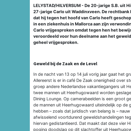
LELYSTAD/HILVERSUM - De 20-jarige S.B. uit Hi
27-jarige Carlo uit Waddinxveen. De rechtbank
dat hij tegen het hoofd van Carlo heeft geschop
in een ziekenhuis in Mallorca aan zijn verwo
Carlo vrijgesproken omdat tegen hen het bewijs 
veroordeeld voor hun deelname aan het geweld,
geheel vrijgesproken.
Geweld bij de Zaak en de Level
In de nacht van 13 op 14 juli vorig jaar gaat het g
Allereerst is er in café De Zaak onenigheid over 
groep andere Nederlandse vakantiegangers uit He
twee mannen uit Heerhugowaard worden geslagen.
Dining Lounge. Op camerabeelden is een groot gede
de mannen uit Heerhugowaard uiteindelijk op de gr
hebben – zoals dat juridisch van belang is – nau
afwisselend voortdurend geweldshandelingen tege
hiervan gedistantieerd. Dat maakt dat deze vier
poging doodslag op dit slachtoffer uit Heerhugo