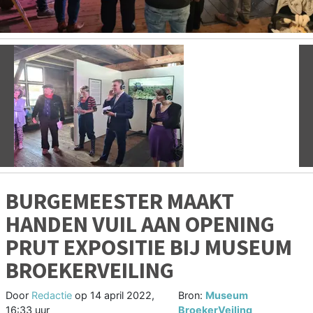
Vorige
V
BURGEMEESTER MAAKT
HANDEN VUIL AAN OPENING
PRUT EXPOSITIE BIJ MUSEUM
BROEKERVEILING
Door
Redactie
op
14 april 2022,
Bron:
Museum
16:33 uur
BroekerVeiling