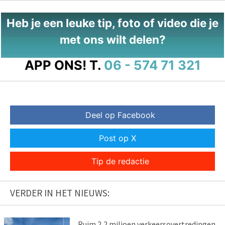
Heb je een leuke tip, foto of video die je
met ons wilt delen?
APP ONS!
T.
06 - 574 71 321
Deel op Facebook
Post op X
Tip de redactie
VERDER IN HET NIEUWS:
Ruim 2,2 miljoen verkeersovertredingen