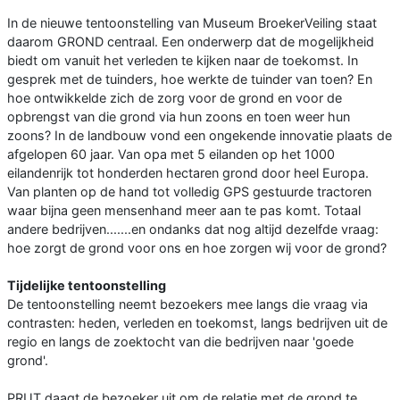
In de nieuwe tentoonstelling van Museum BroekerVeiling staat
daarom GROND centraal. Een onderwerp dat de mogelijkheid
biedt om vanuit het verleden te kijken naar de toekomst. In
gesprek met de tuinders, hoe werkte de tuinder van toen? En
hoe ontwikkelde zich de zorg voor de grond en voor de
opbrengst van die grond via hun zoons en toen weer hun
zoons? In de landbouw vond een ongekende innovatie plaats de
afgelopen 60 jaar. Van opa met 5 eilanden op het 1000
eilandenrijk tot honderden hectaren grond door heel Europa.
Van planten op de hand tot volledig GPS gestuurde tractoren
waar bijna geen mensenhand meer aan te pas komt. Totaal
andere bedrijven.......en ondanks dat nog altijd dezelfde vraag:
hoe zorgt de grond voor ons en hoe zorgen wij voor de grond?
Tijdelijke tentoonstelling
De tentoonstelling neemt bezoekers mee langs die vraag via
contrasten: heden, verleden en toekomst, langs bedrijven uit de
regio en langs de zoektocht van die bedrijven naar 'goede
grond'.
PRUT daagt de bezoeker uit om de relatie met de grond te