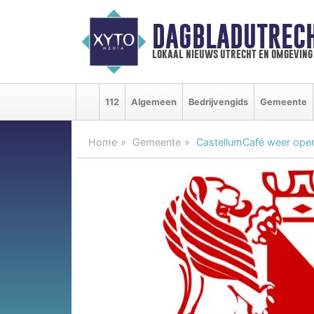
DAGBLADUTRECH
lokaal nieuws utrecht en omgeving
112
Algemeen
Bedrijvengids
Gemeente
Home
Gemeente
CastellumCafé weer open