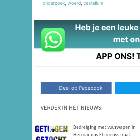
onderzoek
,
woerd
,
castellum
Heb je een leuke t
met on
APP ONS!
T
Deel op Facebook
VERDER IN HET NIEUWS:
Bedreiging met vuurwapen in
Hermannus Elconiusstraat