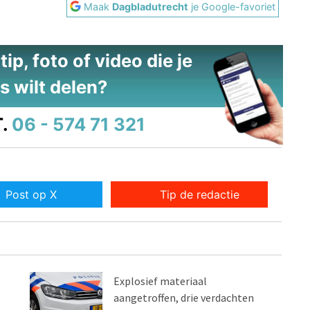
Maak
Dagbladutrecht
je Google-favoriet
ip, foto of video die je
s wilt delen?
.
06 - 574 71 321
Post op X
Tip de redactie
Explosief materiaal
aangetroffen, drie verdachten