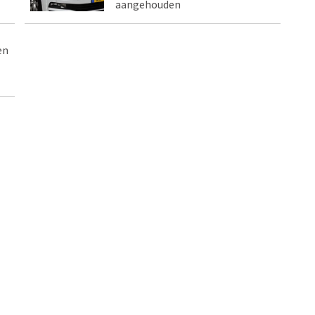
aangehouden
en