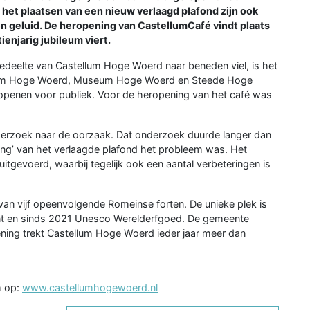
 het plaatsen van een nieuw verlaagd plafond zijn ook
en geluid. De heropening van CastellumCafé vindt plaats
enjarig jubileum viert.
gedeelte van Castellum Hoge Woerd naar beneden viel, is het
Podium Hoge Woerd, Museum Hoge Woerd en Steede Hoge
penen voor publiek. Voor de heropening van het café was
nderzoek naar de oorzaak. Dat onderzoek duurde langer dan
ing’ van het verlaagde plafond het probleem was. Het
itgevoerd, waarbij tegelijk ook een aantal verbeteringen is
an vijf opeenvolgende Romeinse forten. De unieke plek is
t en sinds 2021 Unesco Werelderfgoed. De gemeente
ening trekt Castellum Hoge Woerd ieder jaar meer dan
um op:
www.castellumhogewoerd.nl