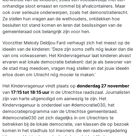
onhandige sloot ernaast en rommel bij afvalcontainers. Maar
ook over serieuze onderwerpen, zoals het demonstratierecht.
Ze stellen hun vragen aan de wethouders, ontdekken hoe
besluiten tot stand komen en leren dat beslissingen van de
gemeenteraad ook belangrijk zijn voor hen.
Voorzitter Melody Deldjou Fard verheugt zich het meest op de
ideeën van de kinderen: ‘Deze zijn soms zelfs nóg leuker dan die
van ons volwassenen. Het Kindervragenuur laat kinderen alvast
ervaren wat lokale democratie betekent: dat je als bewoner van
de stad mag meedoen, vragen mag stellen en dat jouw ideeën
ertoe doen om Utrecht nóg mooier te maken.’
Het Kindervragenuur vindt plaats op
donderdag 27 november
van
17:15 tot 18:15 uur
in de Utrechtse raadszaal. Journalisten
zijn van harte uitgenodigd om aanwezig te zijn. Het
Kindervragenuur is onderdeel van #democratie030, het
democratieprogramma van de Utrechtse gemeenteraad.
#democratie030 zet zich dagelijks in om Utrechters te
betrekken bij de lokale democratie, van klassen die op bezoek
komen in het stadhuis tot inwoners die een raadsvergadering