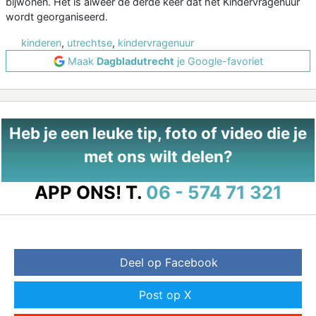
bijwonen. Het is alweer de derde keer dat het Kindervragenuur
wordt georganiseerd.
kinderen
,
utrechtse
,
kindervragenuur
Maak
Dagbladutrecht
je Google-favoriet
Heb je een leuke tip, foto of video die je
met ons wilt delen?
APP ONS!
T.
06 - 574 71 321
Deel op Facebook
Post op X