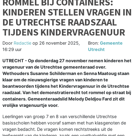
ROMMEL BIJ CONTAINERS:
KINDEREN STELLEN VRAGEN IN
DE UTRECHTSE RAADSZAAL
TIJDENS KINDERVRAGENUUR
Door
Redactie
op
26 november 2025,
Bron:
Gemeente
16:29 uur
Utrecht
UTRECHT - Op donderdag 27 november nemen kinderen het
vragenuur van de Utrechtse gemeenteraad over.
Wethouders Susanne Schilderman en Senna Maatoug staan
klaar om de nieuwsgierige vragen van kinderen te
beantwoorden tijdens het Kindervragenuur in de Utrechtse
raadzaal. Van het demonstratierecht tot rommel op straat bij
containers. Gemeenteraadslid Melody Deldjou Fard zit dit
vrolijke vragenuurtje voor.
Leerlingen van groep 7 en 8 van verschillende Utrechtse
basisscholen hebben vooraf samen met hun klasgenoten de
vragen bedacht. De vragen komen rechtstreeks uit de
leefwereld van de kinderen, zoals een voetbalveldje met een