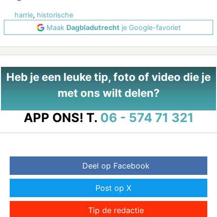
harrie
,
historische
Maak
Dagbladutrecht
je Google-favoriet
Heb je een leuke tip, foto of video die je
met ons wilt delen?
APP ONS!
T.
06 - 574 71 321
Deel op Facebook
Post op X
Tip de redactie