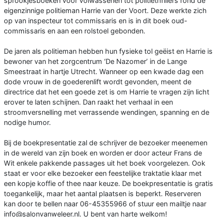
sprookjesboeken voor volwassenen tot politiethrillers rond de
eigenzinnige politieman Harrie van der Voort. Deze werkte zich
op van inspecteur tot commissaris en is in dit boek oud-
commissaris en aan een rolstoel gebonden.
De jaren als politieman hebben hun fysieke tol geëist en Harrie is
bewoner van het zorgcentrum ‘De Nazomer’ in de Lange
Smeestraat in hartje Utrecht. Wanneer op een kwade dag een
dode vrouw in de goederenlift wordt gevonden, meent de
directrice dat het een goede zet is om Harrie te vragen zijn licht
erover te laten schijnen. Dan raakt het verhaal in een
stroomversnelling met verrassende wendingen, spanning en de
nodige humor.
Bij de boekpresentatie zal de schrijver de bezoeker meenemen
in de wereld van zijn boek en worden er door acteur Frans de
Wit enkele pakkende passages uit het boek voorgelezen. Ook
staat er voor elke bezoeker een feestelijke traktatie klaar met
een kopje koffie of thee naar keuze. De boekpresentatie is gratis
toegankelijk, maar het aantal plaatsen is beperkt. Reserveren
kan door te bellen naar 06-45355966 of stuur een mailtje naar
info@salonvanweleer.nl. U bent van harte welkom!