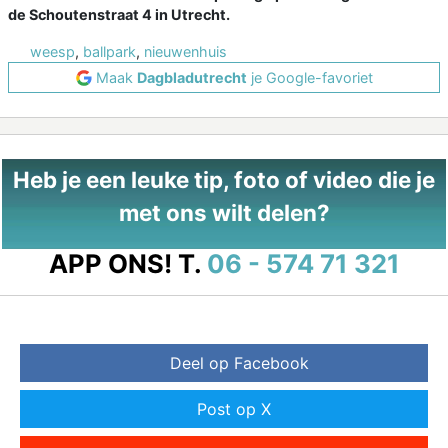
de Schoutenstraat 4 in Utrecht.
weesp
,
ballpark
,
nieuwenhuis
Maak
Dagbladutrecht
je Google-favoriet
Heb je een leuke tip, foto of video die je
met ons wilt delen?
APP ONS!
T.
06 - 574 71 321
Deel op Facebook
Post op X