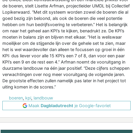
de boeren, stelt Lisette Arfman, projectleider UMDL bij Collectief
Lopikerwaard. “Met dit systeem worden zowel de boeren die al
goed bezig zijn beloond, als ook de boeren die veel potentie
hebben om hun bedrijfsvoering te verbeteren.” Het is belangrijk
om naar het geheel aan KPI’s te kijken, benadrukt ze. De KPI’s
moeten in balans zijn en blijven met elkaar. “Het is weliswaar
moeilijker om de stijgende lijn over de gehele set te zien, maar
het is wel waardevoller dan alleen te focussen op groei in één
KPI: dus liever voor alle 15 KPI’s een 7 of 8, dan voor een paar
KPI’s een 9 en de rest een 4.” Arfman noemt de vooruitgang in
duurzame landbouw na één jaar positief. “Deze cijfers scheppen
verwachtingen over nog meer vooruitgang de volgende jaren.
De grootste effecten zullen namelijk pas later in het project tot
uiting komen in de scores.”
boeren
,
kpi
,
landbouw
Maak
Dagbladutrecht
je Google-favoriet