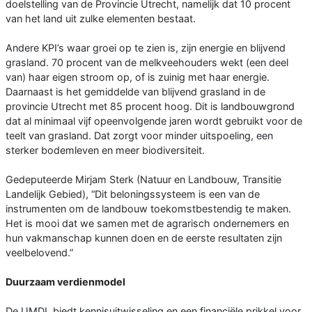
doelstelling van de Provincie Utrecht, namelijk dat 10 procent
van het land uit zulke elementen bestaat.
Andere KPI’s waar groei op te zien is, zijn energie en blijvend
grasland. 70 procent van de melkveehouders wekt (een deel
van) haar eigen stroom op, of is zuinig met haar energie.
Daarnaast is het gemiddelde van blijvend grasland in de
provincie Utrecht met 85 procent hoog. Dit is landbouwgrond
dat al minimaal vijf opeenvolgende jaren wordt gebruikt voor de
teelt van grasland. Dat zorgt voor minder uitspoeling, een
sterker bodemleven en meer biodiversiteit.
Gedeputeerde Mirjam Sterk (Natuur en Landbouw, Transitie
Landelijk Gebied), “Dit beloningssysteem is een van de
instrumenten om de landbouw toekomstbestendig te maken.
Het is mooi dat we samen met de agrarisch ondernemers en
hun vakmanschap kunnen doen en de eerste resultaten zijn
veelbelovend.”
Duurzaam verdienmodel
De UMDL biedt kennisuitwisseling en een financiële prikkel voor