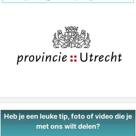
Heb je een leuke tip, foto of video die je
met ons wilt delen?