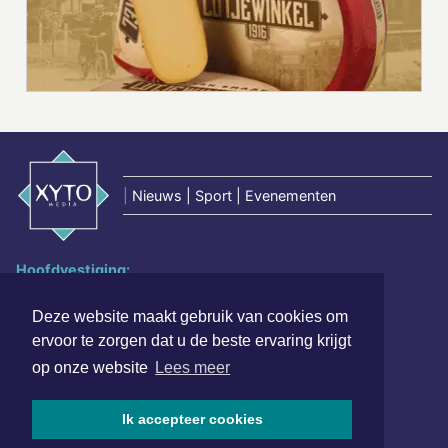
|
Nieuws | Sport | Evenementen
Hoofdvestiging:
van Benthuizenlaan 1
1701 BZ Heerhugowaard
Deze website maakt gebruik van cookies om
ervoor te zorgen dat u de beste ervaring krijgt
072 8200 600
op onze website
Lees meer
redactie@xyto.nl
www.xyto.nl
Ik accepteer cookies
SOCIAL MEDIA