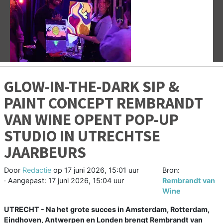
Vorige
V
GLOW-IN-THE-DARK SIP &
PAINT CONCEPT REMBRANDT
VAN WINE OPENT POP-UP
STUDIO IN UTRECHTSE
JAARBEURS
Door
Redactie
op
17 juni 2026, 15:01 uur
Bron:
· Aangepast:
17 juni 2026, 15:04 uur
Rembrandt van
Wine
UTRECHT - Na het grote succes in Amsterdam, Rotterdam,
Eindhoven, Antwerpen en Londen brengt Rembrandt van