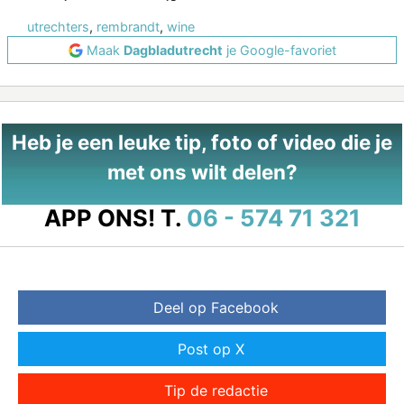
utrechters
,
rembrandt
,
wine
Maak
Dagbladutrecht
je Google-favoriet
Heb je een leuke tip, foto of video die je
met ons wilt delen?
APP ONS!
T.
06 - 574 71 321
Deel op Facebook
Post op X
Tip de redactie