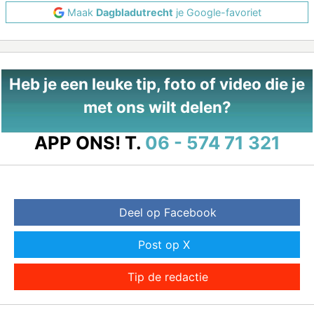
Maak
Dagbladutrecht
je Google-favoriet
Heb je een leuke tip, foto of video die je
met ons wilt delen?
APP ONS!
T.
06 - 574 71 321
Deel op Facebook
Post op X
Tip de redactie