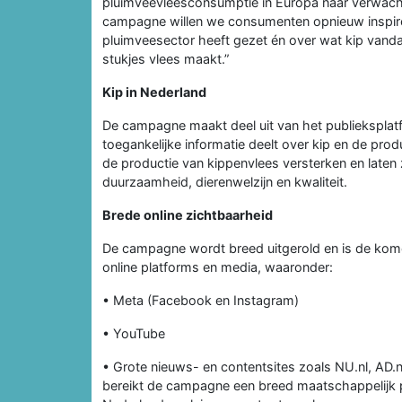
pluimveevleesconsumptie in Europa naar verwach
campagne willen we consumenten opnieuw inspire
pluimveesector heeft gezet én over wat kip vand
stukjes vlees maakt.”
Kip in Nederland
De campagne maakt deel uit van het publiekspla
toegankelijke informatie deelt over kip en de produc
de productie van kippenvlees versterken en laten
duurzaamheid, dierenwelzijn en kwaliteit.
Brede online zichtbaarheid
De campagne wordt breed uitgerold en is de ko
online platforms en media, waaronder:
• Meta (Facebook en Instagram)
• YouTube
• Grote nieuws- en contentsites zoals NU.nl, AD.
bereikt de campagne een breed maatschappelijk p