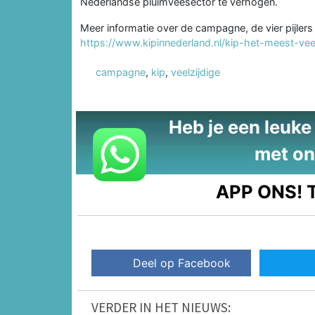
Nederlandse pluimveesector te verhogen.
Meer informatie over de campagne, de vier pijlers
https://www.kipinnederland.nl/kip-het-meest-veel
campagne
,
kip
,
veelzijdige
Heb je een leuke t
met on
APP ONS!
T
Deel op Facebook
VERDER IN HET NIEUWS: