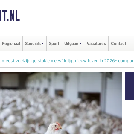
T.NL
Regionaal
Specials
Sport
Uitgaan
Vacatures
Contact
t meest veelzijdige stukje vlees” krijgt nieuw leven in 2026- campa