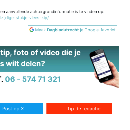
 en aanvullende achtergrondinformatie is te vinden op:
zijdige-stukje-vlees-kip/
Maak
Dagbladutrecht
je Google-favoriet
ip, foto of video die je
s wilt delen?
.
06 - 574 71 321
Post op X
Tip de redactie