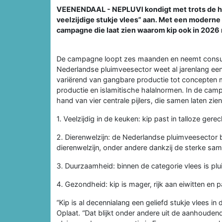
VEENENDAAL - NEPLUVI kondigt met trots de he
veelzijdige stukje vlees” aan. Met een moderne 
campagne die laat zien waarom kip ook in 2026 no
De campagne loopt zes maanden en neemt consum
Nederlandse pluimveesector weet al jarenlang een 
variërend van gangbare productie tot concepten m
productie en islamitische halalnormen. In de cam
hand van vier centrale pijlers, die samen laten zie
1. Veelzijdig in de keuken: kip past in talloze ge
2. Dierenwelzijn: de Nederlandse pluimveesector 
dierenwelzijn, onder andere dankzij de sterke s
3. Duurzaamheid: binnen de categorie vlees is p
4. Gezondheid: kip is mager, rijk aan eiwitten e
“Kip is al decennialang een geliefd stukje vlees 
Oplaat. “Dat blijkt onder andere uit de aanhouden