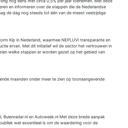
ting nog eens met circa 0,5% per jaar toenemen. Met deze
ren en informeren over de stappen die de Nederlandse
aag de dag nog steeds tot één van de meest veelzijdige
tform Kip in Nederland, waarmee NEPLUVI transparante en
tie ervan. Met dit initiatief wil de sector het vertrouwen in
 zien welke stappen er worden gezet op het gebied van
mende maanden onder meer te zien op toonaangevende
nl, Buienradar.nl en Autoweek.nl Met deze brede aanpak
ubliek wat essentieel is om de waardering voor de