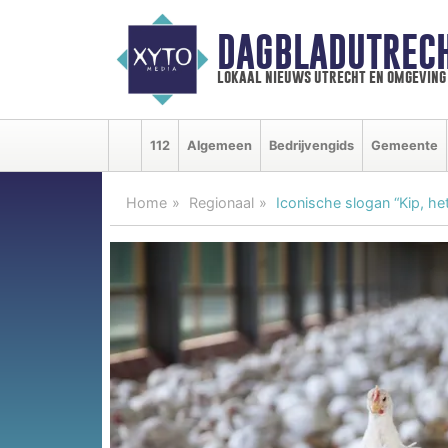
DAGBLADUTRECH
lokaal nieuws utrecht en omgeving
112
Algemeen
Bedrijvengids
Gemeente
Home
Regionaal
Iconische slogan “Kip, he