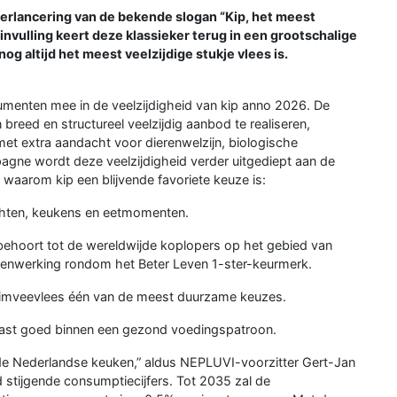
rlancering van de bekende slogan “Kip, het meest
invulling keert deze klassieker terug in een grootschalige
g altijd het meest veelzijdige stukje vlees is.
enten mee in de veelzijdigheid van kip anno 2026. De
breed en structureel veelzijdig aanbod te realiseren,
et extra aandacht voor dierenwelzijn, biologische
pagne wordt deze veelzijdigheid verder uitgediept aan de
n waarom kip een blijvende favoriete keuze is:
rechten, keukens en eetmomenten.
behoort tot de wereldwijde koplopers op het gebied van
amenwerking rondom het Beter Leven 1-ster-keurmerk.
luimveevlees één van de meest duurzame keuzes.
n past goed binnen een gezond voedingspatroon.
in de Nederlandse keuken,” aldus NEPLUVI-voorzitter Gert-Jan
d stijgende consumptiecijfers. Tot 2035 zal de