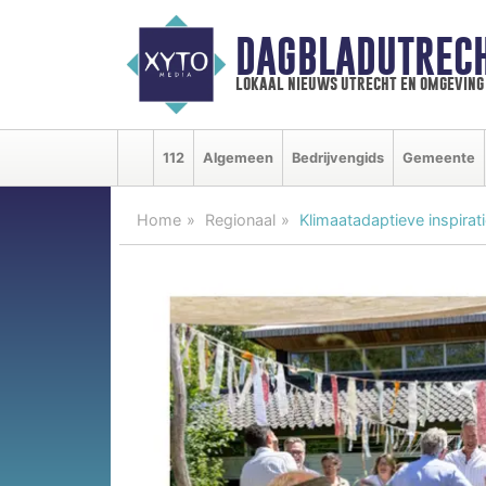
DAGBLADUTRECH
lokaal nieuws utrecht en omgeving
112
Algemeen
Bedrijvengids
Gemeente
Home
Regionaal
Klimaatadaptieve inspira