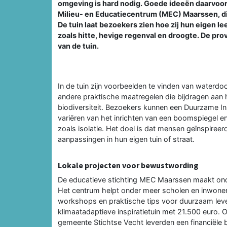
omgeving is hard nodig. Goede ideeën daarvoor z
Milieu- en Educatiecentrum (MEC) Maarssen, di
De tuin laat bezoekers zien hoe zij hun eigen
zoals hitte, hevige regenval en droogte. De pro
van de tuin.
In de tuin zijn voorbeelden te vinden van waterdo
andere praktische maatregelen die bijdragen aan h
biodiversiteit. Bezoekers kunnen een Duurzame In
variëren van het inrichten van een boomspiegel e
zoals isolatie. Het doel is dat mensen geïnspiree
aanpassingen in hun eigen tuin of straat.
Lokale projecten voor bewustwording
De educatieve stichting MEC Maarssen maakt ond
Het centrum helpt onder meer scholen en inwoners
workshops en praktische tips voor duurzaam leven
klimaatadaptieve inspiratietuin met 21.500 euro
gemeente Stichtse Vecht leverden een financiële b