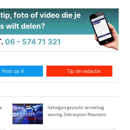
ip, foto of video die je
s wilt delen?
.
06 - 574 71 321
Post op X
Tip de redactie
e
Getuigen gezocht vernieling
woning Zebraspoor Maarssen