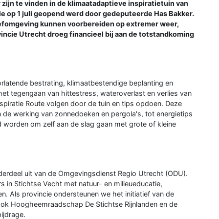
ijn te vinden in de klimaatadaptieve inspiratietuin van
e op 1 juli geopend werd door gedeputeerde Has Bakker.
 leefomgeving kunnen voorbereiden op extremer weer,
vincie Utrecht droeg financieel bij aan de totstandkoming
orlatende bestrating, klimaatbestendige beplanting en
et tegengaan van hittestress, wateroverlast en verlies van
spiratie Route volgen door de tuin en tips opdoen. Deze
n de werking van zonnedoeken en pergola's, tot energietips
rd worden om zelf aan de slag gaan met grote of kleine
erdeel uit van de Omgevingsdienst Regio Utrecht (ODU).
 in Stichtse Vecht met natuur- en milieueducatie,
. Als provincie ondersteunen we het initiatief van de
. Ook Hoogheemraadschap De Stichtse Rijnlanden en de
ijdrage.