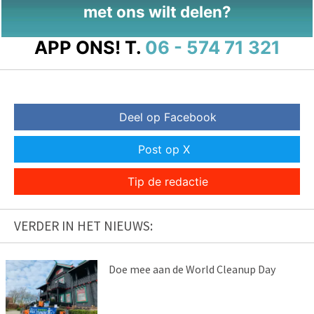
met ons wilt delen?
APP ONS!
T.
06 - 574 71 321
Deel op Facebook
Post op X
Tip de redactie
VERDER IN HET NIEUWS:
Doe mee aan de World Cleanup Day