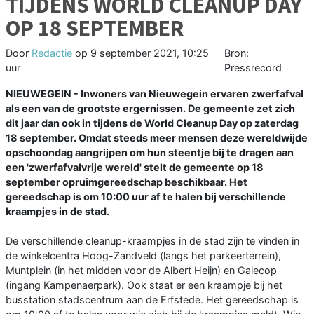
TIJDENS WORLD CLEANUP DAY
OP 18 SEPTEMBER
Door
Redactie
op
9 september 2021, 10:25
Bron:
uur
Pressrecord
NIEUWEGEIN - Inwoners van Nieuwegein ervaren zwerfafval
als een van de grootste ergernissen. De gemeente zet zich
dit jaar dan ook in tijdens de World Cleanup Day op zaterdag
18 september. Omdat steeds meer mensen deze wereldwijde
opschoondag aangrijpen om hun steentje bij te dragen aan
een 'zwerfafvalvrije wereld' stelt de gemeente op 18
september opruimgereedschap beschikbaar. Het
gereedschap is om 10:00 uur af te halen bij verschillende
kraampjes in de stad.
De verschillende cleanup-kraampjes in de stad zijn te vinden in
de winkelcentra Hoog-Zandveld (langs het parkeerterrein),
Muntplein (in het midden voor de Albert Heijn) en Galecop
(ingang Kampenaerpark). Ook staat er een kraampje bij het
busstation stadscentrum aan de Erfstede. Het gereedschap is