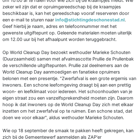
om 10:00 af te halen voor wie zich bij de kraampjes meldt. Wie
zeker wil zijn dat er opruimgereedschap bij de kraampjes
beschikbaar is, kan het gereedschap vooraf reserveren door
een e-mail te sturen naar
info@stichtingdeschonestad.nl
.
Geef hierbij je naam, adres en telefoonnummer met het
gewenste uitgiftepunt op. Geleende materialen moeten uiterlijk
om 12.00 uur bij het afhaalpunt worden teruggebracht.
Op World Cleanup Day bezoekt wethouder Marieke Schouten
(Duurzaamheid) samen met afvalmascotte Prullie de Prullenbak
de verschillende uitgiftepunten. Prullie zal deelnemers aan de
World Cleanup Day aanmoedigen en fanatieke opruimers
belonen met een presentje. "Zwerfafval is een grote ergernis van
inwoners. Een schone leefomgeving draagt bij aan een prettig
woon- en leefklimaat voor iedereen. Het schoonhouden van je
eigen straat zou een vanzelfsprekendheid moeten zijn. Daarom
hoop ik dat inwoners op de World Cleanup Day zich met elkaar
inzetten om het zwerfafval op te ruimen. Een schone stad, dat
doen we voor elkaar", aldus wethouder Marieke Schouten.
Wie op 18 september de smaak te pakken heeft gekregen, kan
zich bij de Gemeentewerf aanmelden als ZAP'er