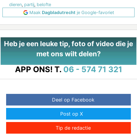
dieren
,
partij
,
belofte
Maak
Dagbladutrecht
je Google-favoriet
Heb je een leuke tip, foto of video die je
met ons wilt delen?
APP ONS!
T.
06 - 574 71 321
Deel op Facebook
Post op X
Tip de redactie