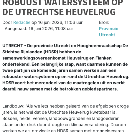
ROBUUST WATERSYSTEEM OP
DE UTRECHTSE HEUVELRUG
Door
Redactie
op
16 juni 2026, 11:06 uur
Bron:
· Aangepast:
16 juni 2026, 11:08 uur
Provincie
Utrecht
UTRECHT - De provincie Utrecht en Hoogheemraadschap De
Stichtse Rijnlanden (HDSR) hebben de
samenwerkingsovereenkomst Heuvelrug en Flanken
ondertekend. Een belangrijke stap, want daarmee kunnen de
twee partijen de komende jaren samen werken aan een
robuuster watersysteem op en rond de Utrechtse Heuvelrug.
HDSR voert het merendeel van de maatregelen uit en werkt
daarbij nauw samen met de betrokken gebiedspartners.
Landbouw: “Als we iets hebben geleerd van de afgelopen droge
jaren, is het wel dat de Utrechtse Heuvelrug kwetsbaar is.
Bossen, heide, vennen, landbouwgronden en landgoederen
staan onder druk door droogte en klimaatverandering. Daarom
werken we als provincie en HDSR samen met grondeigenaren,