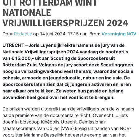
UIT ROTTERDAM WINT
NATIONALE
VRIJWILLIGERSPRIJZEN 2024
Door
Redactie
op
14 juni 2024, 17:15 uur
Bron:
Vereniging NOV
UTRECHT – Joris Luyendijk reikte namens de jury van de
Nationale Vrijwilligersprijzen 2024 vandaag de hoofdprijs
van € 15.000,- uit aan Scouting de Spoorzoekers uit
Rotterdam Zuid. Volgens de jury scoort deze Scoutinggroep
hoog op verbazingwekkend veel thema's, waaronder sociale
cohesie, armoede en jeugdeducatie, natuur en inclusie. De
Spoorzoekers laten zien dat zij jongeren activeren en leren
naar elkaar om te kijken. Ze weten hun passie en belang
bovendien heel goed over het voetlicht te brengen.
De prijzen werden uitgereikt aan de vrijwilligers van de winnaars
na de première van de documentaire 'Echt. Over echt......iets
doen' in bioscoop Kinépolis Utrecht. Demissionair
staatssecretaris Van Ooijen (VWS) kreeg uit handen van NOV-
voorzitter Marianne Besselink het eerste exemplaar van het