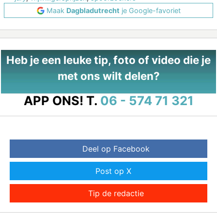
Maak
Dagbladutrecht
je Google-favoriet
Heb je een leuke tip, foto of video die je
met ons wilt delen?
APP ONS!
T.
06 - 574 71 321
Deel op Facebook
Post op X
Tip de redactie