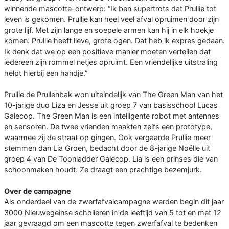
winnende mascotte-ontwerp: “Ik ben supertrots dat Prullie tot
leven is gekomen. Prullie kan heel veel afval opruimen door zijn
grote lijf. Met zijn lange en soepele armen kan hij in elk hoekje
komen. Prullie heeft lieve, grote ogen. Dat heb ik expres gedaan.
Ik denk dat we op een positieve manier moeten vertellen dat
iedereen zijn rommel netjes opruimt. Een vriendelijke uitstraling
helpt hierbij een handje.”
Prullie de Prullenbak won uiteindelijk van The Green Man van het
10-jarige duo Liza en Jesse uit groep 7 van basisschool Lucas
Galecop. The Green Man is een intelligente robot met antennes
en sensoren. De twee vrienden maakten zelfs een prototype,
waarmee zij de straat op gingen. Ook vergaarde Prullie meer
stemmen dan Lia Groen, bedacht door de 8-jarige Noëlle uit
groep 4 van De Toonladder Galecop. Lia is een prinses die van
schoonmaken houdt. Ze draagt een prachtige bezemjurk.
Over de campagne
Als onderdeel van de zwerfafvalcampagne werden begin dit jaar
3000 Nieuwegeinse scholieren in de leeftijd van 5 tot en met 12
jaar gevraagd om een mascotte tegen zwerfafval te bedenken