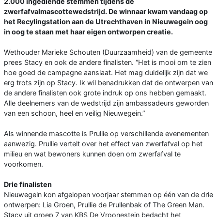
2.000 ingediende stemmen tijdens de
zwerfafvalmascottewedstrijd. De winnaar kwam vandaag op
het Recylingstation aan de Utrechthaven in Nieuwegein oog
in oog te staan met haar eigen ontworpen creatie.
Wethouder Marieke Schouten (Duurzaamheid) van de gemeente
prees Stacy en ook de andere finalisten. “Het is mooi om te zien
hoe goed de campagne aanslaat. Het mag duidelijk zijn dat we
erg trots zijn op Stacy. Ik wil benadrukken dat de ontwerpen van
de andere finalisten ook grote indruk op ons hebben gemaakt.
Alle deelnemers van de wedstrijd zijn ambassadeurs geworden
van een schoon, heel en veilig Nieuwegein.”
Als winnende mascotte is Prullie op verschillende evenementen
aanwezig. Prullie vertelt over het effect van zwerfafval op het
milieu en wat bewoners kunnen doen om zwerfafval te
voorkomen.
Drie finalisten
Nieuwegein kon afgelopen voorjaar stemmen op één van de drie
ontwerpen: Lia Groen, Prullie de Prullenbak of The Green Man.
Stacy uit groep 7 van KBS De Vroonestein bedacht het