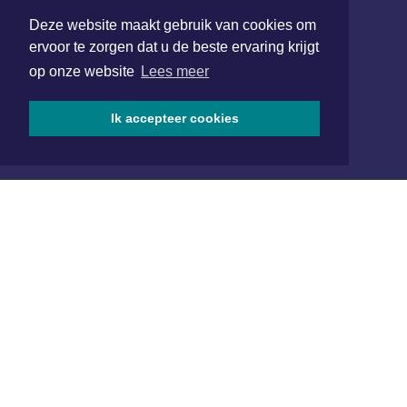
1701 BZ Heerhugowaard
Deze website maakt gebruik van cookies om
072 8200 600
ervoor te zorgen dat u de beste ervaring krijgt
redactie@xyto.nl
op onze website
Lees meer
www.xyto.nl
SOCIAL MEDIA
Ik accepteer cookies
NIEUWSBRIEF AANMELDEN
Schrijf je in voor onze nieuwsbrief en krijg wekelijks een
samenvatting van alle gebeurtenissen uit jouw regio.
Aanmelden
ONLINE DAGBLADEN