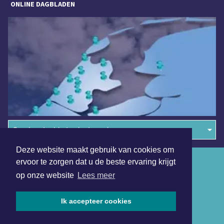
ONLINE DAGBLADEN
Overige dagbladen in de regio
Deze website maakt gebruik van cookies om
Algemene voorwaarden
ervoor te zorgen dat u de beste ervaring krijgt
op onze website
Lees meer
Disclaimer
Privacy Statement
Ik accepteer cookies
Copyright (c) 2026 | Dagbladutrecht.nl - Alle rechten