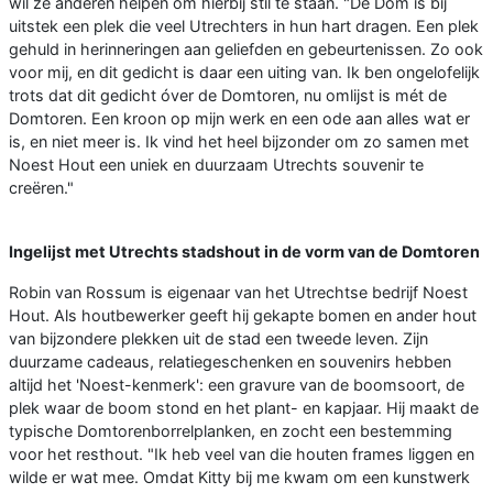
wil ze anderen helpen om hierbij stil te staan. "De Dom is bij
uitstek een plek die veel Utrechters in hun hart dragen. Een plek
gehuld in herinneringen aan geliefden en gebeurtenissen. Zo ook
voor mij, en dit gedicht is daar een uiting van. Ik ben ongelofelijk
trots dat dit gedicht óver de Domtoren, nu omlijst is mét de
Domtoren. Een kroon op mijn werk en een ode aan alles wat er
is, en niet meer is. Ik vind het heel bijzonder om zo samen met
Noest Hout een uniek en duurzaam Utrechts souvenir te
creëren."
Ingelijst met Utrechts stadshout in de vorm van de Domtoren
Robin van Rossum is eigenaar van het Utrechtse bedrijf Noest
Hout. Als houtbewerker geeft hij gekapte bomen en ander hout
van bijzondere plekken uit de stad een tweede leven. Zijn
duurzame cadeaus, relatiegeschenken en souvenirs hebben
altijd het 'Noest-kenmerk': een gravure van de boomsoort, de
plek waar de boom stond en het plant- en kapjaar. Hij maakt de
typische Domtorenborrelplanken, en zocht een bestemming
voor het resthout. "Ik heb veel van die houten frames liggen en
wilde er wat mee. Omdat Kitty bij me kwam om een kunstwerk