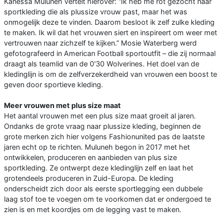
Kanessa Muluneh vertelt hierover: “Ik heb me rot gezocht naar
sportkleding die als plussize vrouw past, maar het was
onmogelijk deze te vinden. Daarom besloot ik zelf zulke kleding
te maken. Ik wil dat het vrouwen siert en inspireert om weer met
vertrouwen naar zichzelf te kijken.” Mosie Waterberg werd
gefotografeerd in American Football sportoutfit – die zij normaal
draagt als teamlid van de 0'30 Wolverines. Het doel van de
kledinglijn is om de zelfverzekerdheid van vrouwen een boost te
geven door sportieve kleding.
Meer vrouwen met plus size maat
Het aantal vrouwen met een plus size maat groeit al jaren.
Ondanks de grote vraag naar plussize kleding, beginnen de
grote merken zich hier volgens Fashionunited pas de laatste
jaren echt op te richten. Muluneh begon in 2017 met het
ontwikkelen, produceren en aanbieden van plus size
sportkleding. Ze ontwerpt deze kledinglijn zelf en laat het
grotendeels produceren in Zuid-Europa. De kleding
onderscheidt zich door als eerste sportlegging een dubbele
laag stof toe te voegen om te voorkomen dat er ondergoed te
zien is en met koordjes om de legging vast te maken.