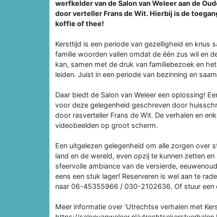
werfkelder van de Salon van Weleer aan de Oud
door verteller Frans de Wit. Hierbij is de toegan
koffie of thee!
Kersttijd is een periode van gezelligheid en knus
familie woorden vallen omdat de één zus wil en de
kan, samen met de druk van familiebezoek en het b
leiden. Juist in een periode van bezinning en saa
Daar biedt de Salon van Weleer een oplossing! Een
voor deze gelegenheid geschreven door huisschri
door rasverteller Frans de Wit. De verhalen en en
videobeelden op groot scherm.
Een uitgelezen gelegenheid om alle zorgen over st
land en de wereld, even opzij te kunnen zetten en 
sfeervolle ambiance van de versierde, eeuwenoud
eens een stuk lager! Reserveren is wel aan te rade
naar 06-45355966 / 030-2102636. Of stuur een 
Meer informatie over ‘Utrechtse verhalen met Kerst
https://salonvanweleer.nl/utrechtsekerstverhalen