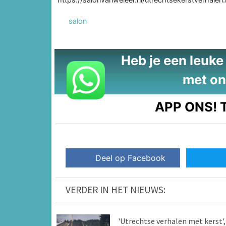
salon
Heb je een leuke t
met on
APP ONS!
T
Deel op Facebook
VERDER IN HET NIEUWS:
'Utrechtse verhalen met kerst',