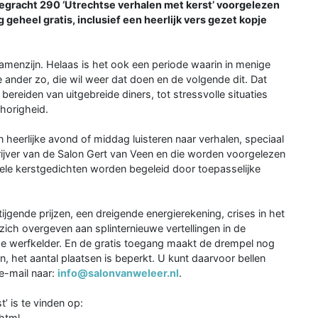
egracht 290 ‘Utrechtse verhalen met kerst’ voorgelezen
g geheel gratis, inclusief een heerlijk vers gezet kopje
 samenzijn. Helaas is het ook een periode waarin in menige
 ander zo, die wil weer dat doen en de volgende dit. Dat
ereiden van uitgebreide diners, tot stressvolle situaties
mhorigheid.
 heerlijke avond of middag luisteren naar verhalen, speciaal
jver van de Salon Gert van Veen en die worden voorgelezen
kele kerstgedichten worden begeleid door toepasselijke
ijgende prijzen, een dreigende energierekening, crises in het
zich overgeven aan splinternieuwe vertellingen in de
e werfkelder. En de gratis toegang maakt de drempel nog
n, het aantal plaatsen is beperkt. U kunt daarvoor bellen
e-mail naar:
info@salonvanweleer.nl
.
’ is te vinden op:
.html