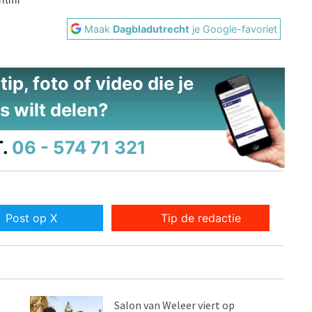
Maak
Dagbladutrecht
je Google-favoriet
ip, foto of video die je
s wilt delen?
.
06 - 574 71 321
Post op X
Tip de redactie
Salon van Weleer viert op