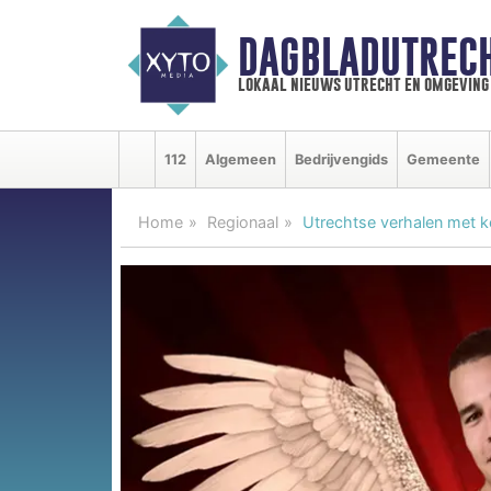
DAGBLADUTRECH
lokaal nieuws utrecht en omgeving
112
Algemeen
Bedrijvengids
Gemeente
Home
Regionaal
Utrechtse verhalen met ke