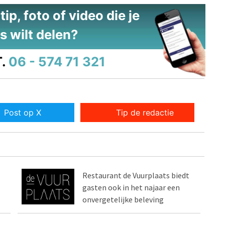
ip, foto of video die je
s wilt delen?
.
06 - 574 71 321
Post op X
Tip de redactie
Restaurant de Vuurplaats biedt
gasten ook in het najaar een
onvergetelijke beleving