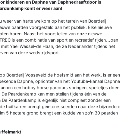
oor kinderen en Daphne van Daphnedraaftdoor is
aardenkamp komt er weer aan!
u weer van harte welkom op het terrein van Boerderij
euwe paarden voorgesteld aan het publiek. Elke nieuwe
laten horen. Naast het voorstellen van onze nieuwe
TREC is een combinatie van sport en recreatief rijden. Joan
met Yaël Wessel-de Haan, de 2e Nederlander tijdens het
even van deze wedstrijdsport.
 op Boerderij Vosseveld de hoefsmid aan het werk, is er een
e bekende Daphne, oprichter van het Youtube-kanaal Daphne
kunnen een hobby horse parcours springen, spelletjes doen
 De Paardenkamp kan men stellen tijdens één van de
 De Paardenkamp is eigenlijk niet compleet zonder een
de huifkarren brengt geïnteresseerden naar deze bijzondere
ruim 5 hectare grond brengt een kudde van zo'n 30 paarden
uffelmarkt