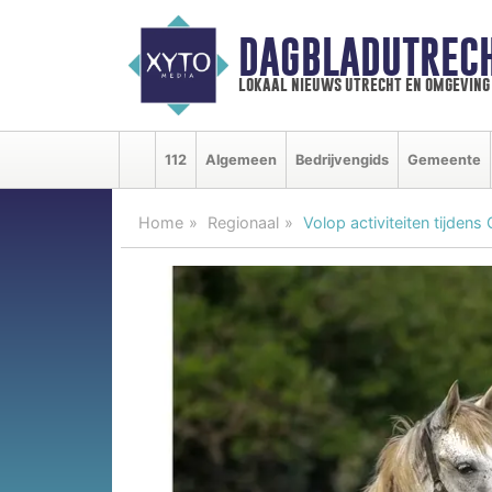
DAGBLADUTRECH
lokaal nieuws utrecht en omgeving
112
Algemeen
Bedrijvengids
Gemeente
Home
Regionaal
Volop activiteiten tijde